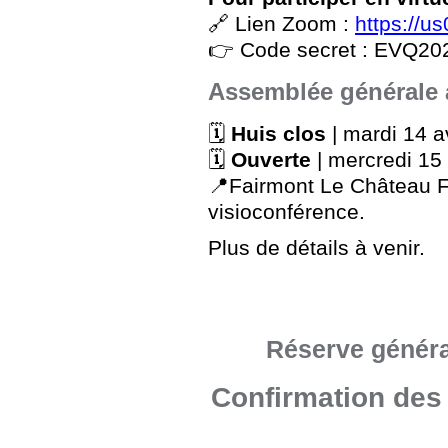
🔗 Lien Zoom :
https://
👉 Code secret : EVQ20
Assemblée générale 
🗓️
Huis clos
| mardi 14 av
🗓️
Ouverte
| mercredi 15 
📍Fairmont Le Château F
visioconférence.
Plus de détails à venir.
Réserve généra
Confirmation des