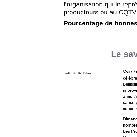
l’organisation qui le rep
producteurs ou au CQTV 
Pourcentage de bonne
Le sav
Vous ê
Crédit photo : Born Buffalo
célèbre
Belliss
improvi
amis. A
sauce p
sauce a
Dimanch
nombreu
Les Pr