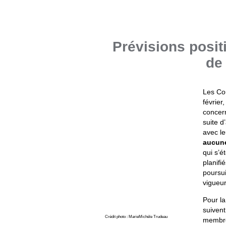
Prévisions posit
de
Les Co
février
concern
suite d
avec le
aucune
qui s’é
planifi
poursui
vigueur
Pour la
suivent
Crédit photo : MarieMichèle Trudeau
membres