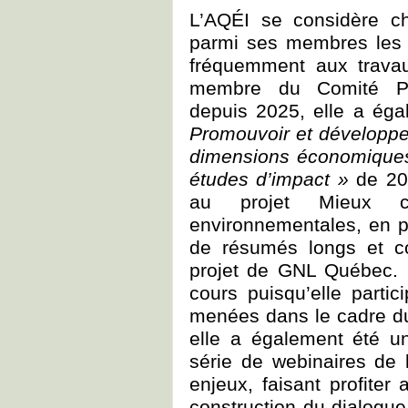
L’AQÉI se considère c
parmi ses membres les p
fréquemment aux travau
membre du Comité Pr
depuis 2025, elle a éga
Promouvoir et développer
dimensions économiques,
études d’impact »
de 201
au projet Mieux co
environnementales, en 
de résumés longs et co
projet de GNL Québec. 
cours puisqu’elle parti
menées dans le cadre du 
elle a également été u
série de webinaires de 
enjeux, faisant profiter
construction du dialogue