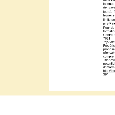
de la B
la tenue
de trav
jours).
février 
limite po
er
le
1
et
Pour de 
formatio
Centre 
7621.
TripAdvis
Frédéri
propose 
réputati
compren
TripAdv
potent
d’inform
http://f
39/
.