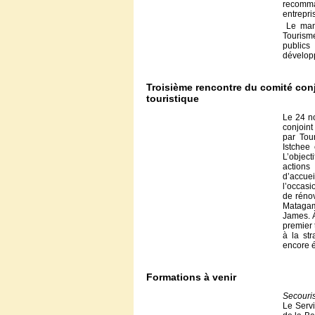
recomma
entrepri
Le mand
Tourism
publics
dévelop
Troisième rencontre du comité conj
touristique
Le 24 no
conjoint
par Tou
Istchee
L’objecti
actions
d’accu
l’occasi
de rénov
Matagam
James. À
premier 
à la st
encore é
Formations à venir
Secouri
Le Servi