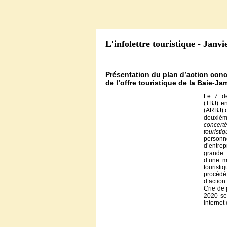
L'infolettre touristique - Janvi
Présentation du plan d’action con
de l’offre touristique de la Baie-Ja
Le 7 d
(TBJ) en
(ARBJ) o
deuxièm
concert
touristi
person
d’entre
grande 
d’une m
tourist
procédé
d’actio
Crie de 
2020 ser
internet