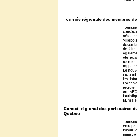
James.
Tournée régionale des membres de l
Touris
consécu
déroulé
Villeboi
décembr
de faire
égalemen
été pos
recruter
rappeler
Le nouve
incluant
les info
l’occasi
recruter
en AEC 
tourist
M, mis e
Conseil régional des partenaires d
Québec
Tourism
entrepr
travail
ministre