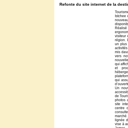
Refonte du site internet de la des
Touris
Istchee 
nouveau 
disponib
Réalisé
ergonom
visiteur
région. 
un plus
activité
mis dav
vers no
nouvelle
qui affic
et prod
hébergem
platefo
qui ass
d’ouver
Un nou
accessi
de Touri
photos a
site in
centre 
consulte
marché. 
lignée 
vise à a