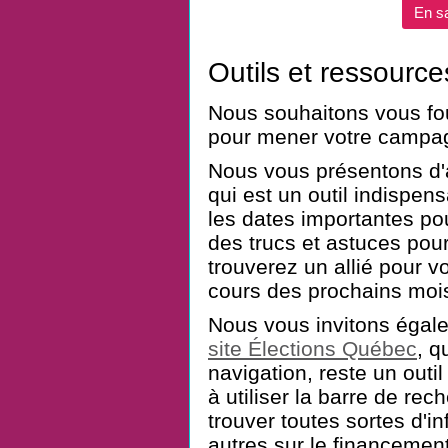
En sa
Outils et ressource
Nous souhaitons vous four
pour mener votre campag
Nous vous présentons d'a
qui est un outil indispen
les dates importantes po
des trucs et astuces pou
trouverez un allié pour 
cours des prochains moi
Nous vous invitons égale
site Élections Québec
, q
navigation, reste un outil
à utiliser la barre de re
trouver toutes sortes d'i
autres sur le financemen