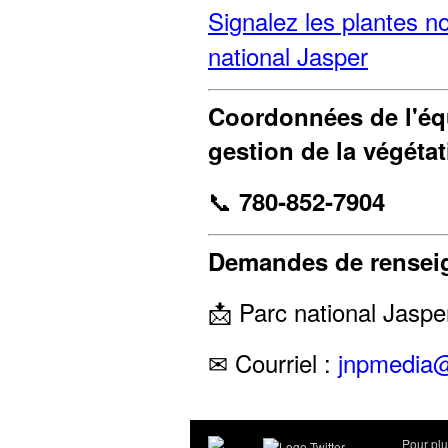
Signalez les plantes n
national Jasper
Coordonnées de l'é
gestion de la végétat
📞
780‑852‑7904
Demandes de rensei
📩 Parc national Jaspe
✉ Courriel :
jnpmedia
Pour pl