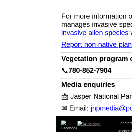
For more information
manages invasive speci
invasive alien species
Report non-native plan
Vegetation program 
📞
780‑852‑7904
Media enquiries
📩 Jasper National Pa
✉ Email:
jnpmedia@pc
For more
© 2025