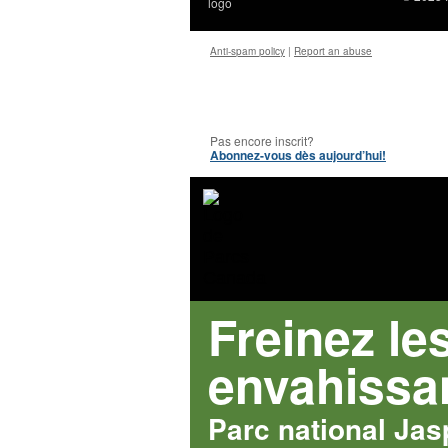
Anti‑spam policy
|
Report an abuse
Pas encore inscrit?
Abonnez-vous dès aujourd’hui!
Freinez le
envahissa
Parc national Ja