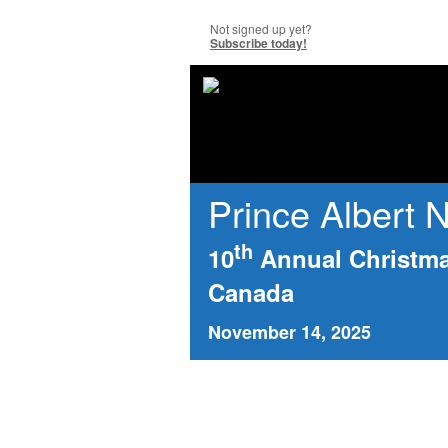
Not signed up yet?
Subscribe today!
Prince Albert N
th
10
Annual Christma
Canada
November 14, 2025