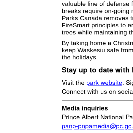
valuable line of defense 
breaks require on-going 
Parks Canada removes tr
FireSmart principles to 
trees while maintaining t
By taking home a Christm
keep Waskesiu safe from w
the holidays.
Stay up to date with 
Visit the
park website
. S
Connect with us on socia
Media inquiries
Prince Albert National Pa
panp-pnpamedia@pc.gc