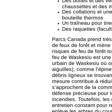
Des bottes et des vê
chaussettes et des 
Des collations et u
bouteille thermos
Un traîneau pour tirer
Des raquettes (faculta
Parcs Canada prend très 
de feux de forêt et mène 
risques de feu de forêt t
feu de Waskesiu est une 
urbain de Waskesiu où on
aiguilles), comme l’épinet
débris ligneux se trouvant
mesure contribue à réduir
s’approchent de la commu
défense précieuse pour l
incendies. Toutefois, les
entretien constant pour 
enlève les arbres du co