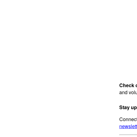
Check 
and volu
Stay up
Connect 
newslett