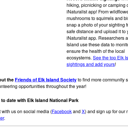
hiking, picnicking or camping 
iNaturalist app! From wildflow
mushrooms to squirrels and bi
snap a photo of your sighting 
safe distance and upload it to 
iNaturalist app. Researchers a
Island use these data to monit
ensure the health of the local
ecosystems.
See the top Elk I
sightings and add yours
!
out the
Friends of Elk Island Society
to find more community 
nteering opportunities throughout the year!
 to date with Elk Island National Park
with us on social media (
Facebook
and
X
) and sign up for our
er
.