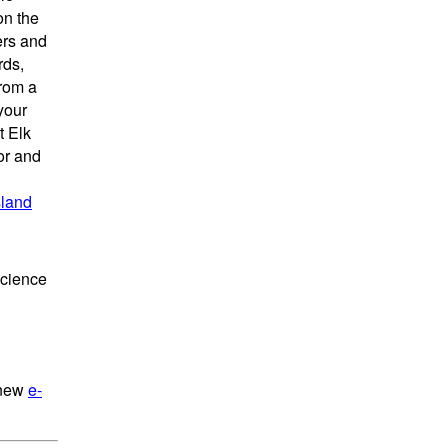
on the
ers and
rds,
from a
your
t Elk
or and
sland
science
 new
e-