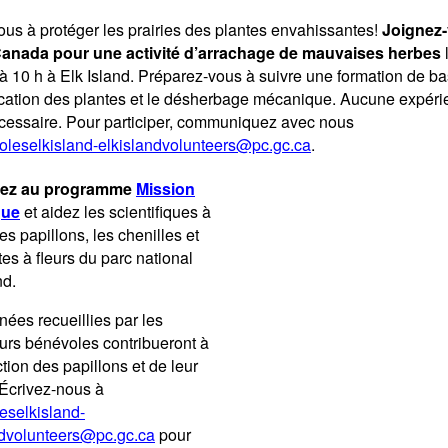
us à protéger les prairies des plantes envahissantes!
Joignez
anada pour une activité d’arrachage de mauvaises herbes
à 10 h à Elk Island. Préparez‑vous à suivre une formation de ba
fication des plantes et le désherbage mécanique. Aucune expér
écessaire. Pour participer, communiquez avec nous
oleselkisland-elkislandvolunteers@pc.gc.ca
.
ipez au programme
Mission
que
et aidez les scientifiques à
les papillons, les chenilles et
tes à fleurs du parc national
nd.
ées recueillies par les
urs bénévoles contribueront à
ction des papillons et de leur
 Écrivez-nous à
eselkisland-
ndvolunteers@pc.gc.ca
pour