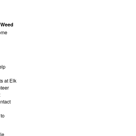
a Weed
some
elp
ts at Elk
nteer
t
ontact
to
le