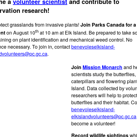
me a
volunteer scientist
and contribute to
rvation research!
tect grasslands from invasive plants!
Join Parks Canada for 
th
ent
on August 10
at 10 am at Elk Island. Be prepared to take 
aining on plant identification and mechanical weed control. No
ce necessary. To join in, contact
benevoleselkisland-
ndvolunteers@pc.gc.ca
.
Join
Mission Monarch
and h
scientists study the butterflies,
caterpillars and flowering plan
Island. Data collected by volu
researchers will help to protec
butterflies and their habitat. C
benevoleselkisland-
elkislandvolunteers@pc.gc.ca
become a volunteer!
Record wildlife sightings
whi