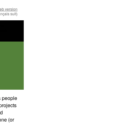
eb version
ançais suit)
s people
projects
dd
one (or