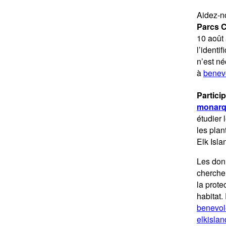
Aidez-no
Parcs C
10 août 
l’identi
n’est n
à
benev
Partic
monar
étudier 
les plan
Elk Isla
Les donn
cherche
la prote
habitat.
benevol
elkisla