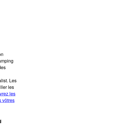
on
camping
des
list. Les
ller les
rez les
s vôtres
d