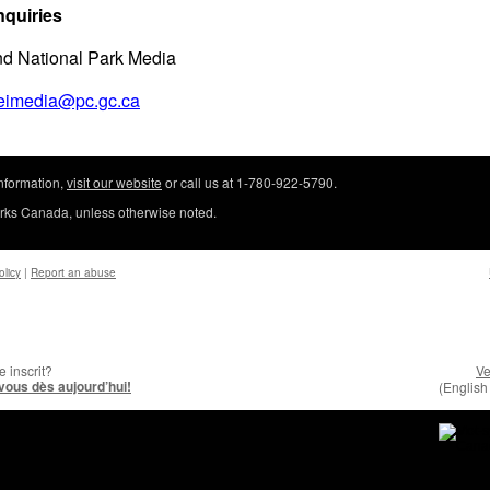
nquiries
and National Park Media
eimedia@pc.gc.ca
nformation,
visit our website
or call us at 1-780-922-5790.
rks Canada
, unless otherwise noted.
olicy
|
Report an abuse
 inscrit?
Ve
ous dès aujourd’hui!
(English