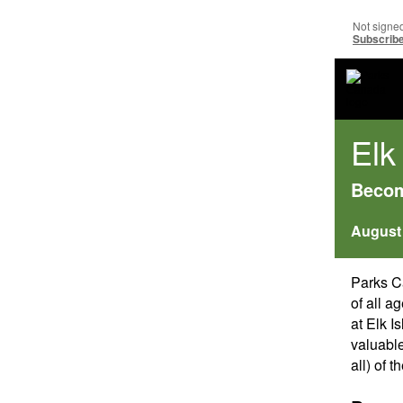
Not signe
Subscribe
Elk
Becom
August 
Parks C
of all a
at Elk I
valuable
all) of t