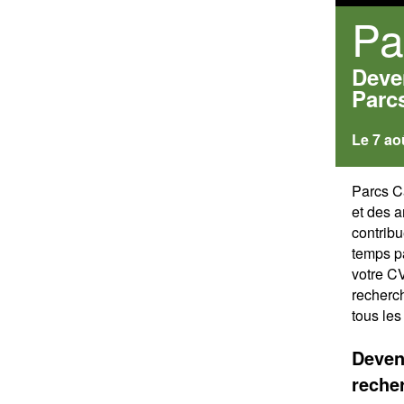
Pa
Deve
Parc
Le 7 ao
Parcs C
et des a
contribu
temps pa
votre C
recherch
tous les 
Deven
recher