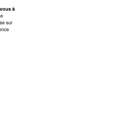
-vous à
le
se sur
ience