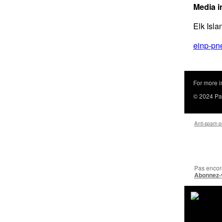
Media i
Elk Isl
einp-pn
For more i
© 2024
Pa
Anti‑spam p
Pas encore
Abonnez-v