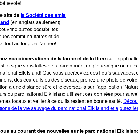
 bénévole!
le site de
la
Société des amis
sland
(en anglais seulement)
ouvrir d’autres possibilités
fiques communautaires et de
t tout au long de l’année!
ez vos observations de la faune et de la flore
sur l’applicati
ist lorsque vous faites de la randonnée, un pique-nique ou du 
national Elk Island! Que vous aperceviez des fleurs sauvages, 
nons, des écureuils ou des oiseaux, prenez une photo de votre
ion à une distance sûre et téléversez-la sur l’application iNatura
rs du parc national Elk Island utilisent ces données pour survei
mes locaux et veiller à ce qu’ils restent en bonne santé.
Découv
ions de la vie sauvage du parc national Elk Island et ajoutez le
ous au courant des nouvelles sur le parc national Elk Islan