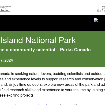
d up yet?
W
 today!
(Le fr
 Island National Park
e a community scientist - Parks Canada
7, 2024
anada is seeking nature-lovers, budding scientists and outdoor
ges and experience levels to support research and conservation 
sland. Enjoy time outdoors, explore new areas of the park and a
 field research skills and experience to your resume by joining 
hese exciting projects!