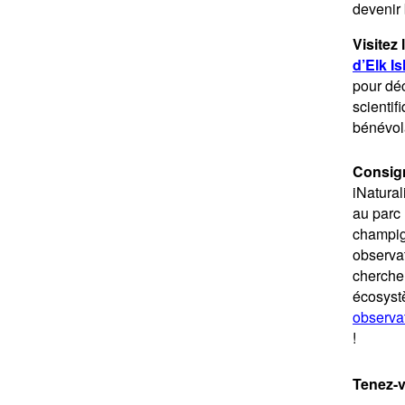
devenir
Visitez 
d’Elk I
pour déc
scienti
bénévola
Consign
iNatural
au parc 
champig
observat
chercheu
écosystè
observat
!
Tenez-v