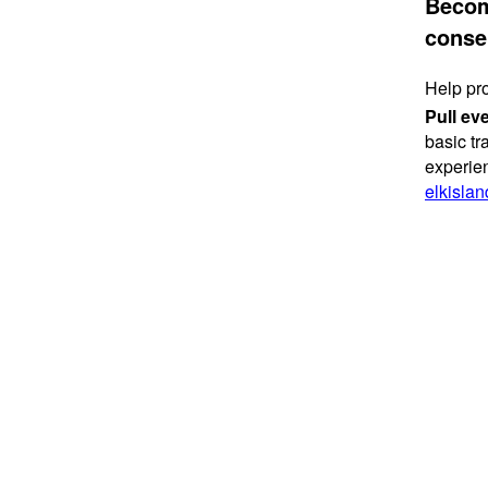
Beco
conse
Help pro
Pull ev
basic tr
experien
elkisla