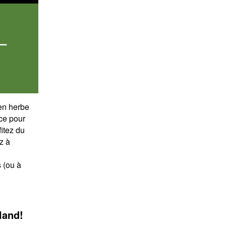
 –
en herbe
nce pour
fitez du
z à
s (ou à
land!