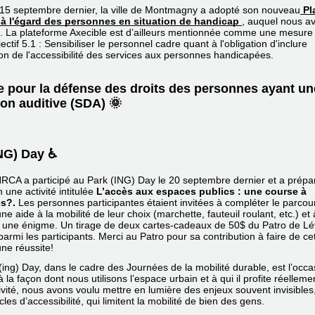
e 15 septembre dernier, la ville de Montmagny a adopté son nouveau
Pl
 à l'égard des personnes en situation de handicap
, auquel nous av
. 
La plateforme Axecible est d’ailleurs mentionnée comme une mesure 
jectif 5.1 : Sensibiliser le personnel cadre quant à l'obligation d'inclure
ion de l'accessibilité des services aux personnes handicapées.
e pour la défense des droits des personnes ayant un
ion auditive (SDA) 🌞
NG) Day ♿
CA a participé au Park (ING) Day le 20 septembre dernier et a prépa
n une activité intitulée
L’accès aux espaces publics : une course à
es?.
Les personnes participantes étaient invitées à compléter le parcou
 une aide à la mobilité de leur choix (marchette, fauteuil roulant, etc.) et 
 une énigme. Un tirage de deux cartes-cadeaux de 50$ du Patro de Lév
parmi les participants. Merci au Patro pour sa contribution à faire de ce
ne réussite!
ng) Day, dans le cadre des Journées de la mobilité durable, est l’occa
 à la façon dont nous utilisons l’espace urbain et à qui il profite réelleme
ivité, nous avons voulu mettre en lumière des enjeux souvent invisibl
cles d’accessibilité, qui limitent la mobilité de bien des gens.