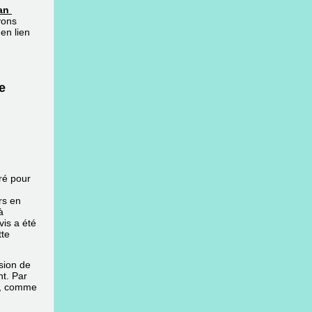
an 
ons 
en lien
e
ré pour
rs en
à
is a été
tte
sion de
nt. Par
es, comme