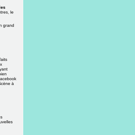
des
tres, le
n grand
aits
ux
yant
bien
 Facebook
 Scène à
es
uvelles