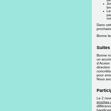
Jo
li
Le
pa
no
Dans cett
prochain
Bonne lec
Suites 
Bonne no
un accom
d’Acxion
direction
concrétis
pour ensu
Nous avo
Partic
Le 2 nov
proches 
différenc
handicap