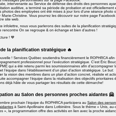
sée, intervenante au Service de défense des droits des personnes ayan
mitation auditive, a terminé sa période de probation et est officiellement
s photos des employées ont été mises à jour lors d’une séance photo o
r Marie-Christine. Vous pourrez les découvrir sur notre page Facebook e
tre site web. 
e infolettre, nous vous parlerons des suites de la planification stratégiqu
e rencontre On se regroupe & on échange et bien d’autres !
ture ! 
💙
de la planification stratégique
🔥
uvelle ! Services Québec soutiendra financièrement le ROPHRCA afin 
pagnement professionnel pour l’exécution stratégique. C’est Éric Bou
 PME qui a été retenu parmi les soumissionnaires afin d’accompagner l
 et l’équipe dans l’établissement d’un plan d’action stratégique. Le but:
er la vision des membres dans un plan d’action concret, réaliste et act
ite accompagner l’équipe dans la réalisation des objectifs prioritaires é
ns déjà hâte de vous partager les résultats de cette démarche!
ipation au Salon des personnes proches aidantes 🤗
embre prochain l’équipe du ROPHRCA participera au
Salon des perso
aidantes
à Saint-Apollinaire dans Lotbinière. Sous le thème « Unis, au-
es », la programmation offre des activités en lien avec la proche aidanc
.