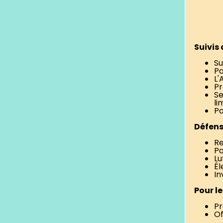
Suivis
Su
Pa
L'
Pr
Se
li
Pa
Défens
Re
Pa
Lu
Él
In
Pour l
Pr
Of