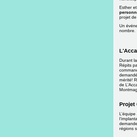
Esther e
personn
projet de 
Un événe
nombre.
L'Acca
Durant la
Répits pa
commandi
demandé d
mérité! R
de L’Acca
Montmagn
Projet
L’équipe
l’implan
demandes
régions s