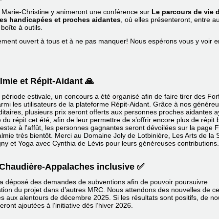
t Marie-Christine y animeront une conférence sur
Le parcours de vie 
es handicapées et proches aidantes
, où elles présenteront, entre au
boîte à outils.
ment ouvert à tous et à ne pas manquer! Nous espérons vous y voir e
lmie et Répit-Aidant 🙏
 période estivale, un concours a été organisé afin de faire tirer des Forf
rmi les utilisateurs de la plateforme Répit-Aidant. Grâce à nos génére
taires, plusieurs prix seront offerts aux personnes proches aidantes a
u répit cet été, afin de leur permettre de s’offrir encore plus de répit 
estez à l'affût, les personnes gagnantes seront dévoilées sur la page
lmie très bientôt. Merci au Domaine Joly de Lotbinière, Les Arts de la
y et Yoga avec Cynthia de Lévis pour leurs généreuses contributions.
 Chaudière-Appalaches inclusive ✅
 a déposé des demandes de subventions afin de pouvoir poursuivre
tation du projet dans d’autres MRC. Nous attendons des nouvelles de c
 aux alentours de décembre 2025. Si les résultats sont positifs, de no
eront ajoutées à l’initiative dès l’hiver 2026.