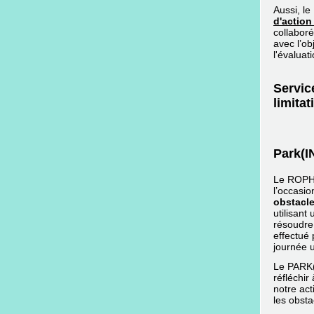
Aussi, l
d'action
collaboré
avec l’ob
l'évaluat
Servic
limitat
Park(I
Le ROPHR
l’occasio
obstacl
utilisant
résoudre
effectué 
journée u
Le PARK(i
réfléchir
notre act
les obsta