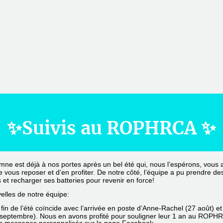
✨Suivis au ROPHRCA ✨
mne est déjà à nos portes après un bel été qui, nous l’espérons, vous a
 vous reposer et d’en profiter. De notre côté, l’équipe a pu prendre des
et recharger ses batteries pour revenir en force!
elles de notre équipe:
 fin de l’été coïncide avec l’arrivée en poste d’Anne-Rachel (27 août) et 
 septembre). Nous en avons profité pour souligner leur 1 an au ROPHR
s messages personnalisés sur la page Facebook. 