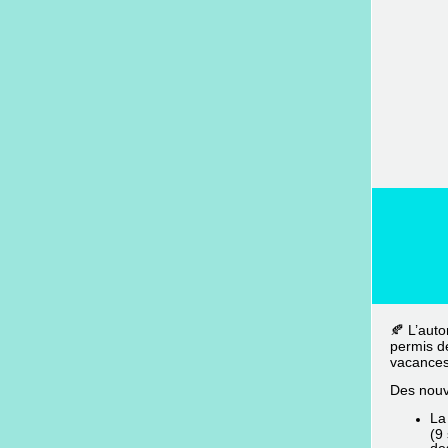
🍂
L’auto
permis de
vacances 
Des nouv
La
(9
de