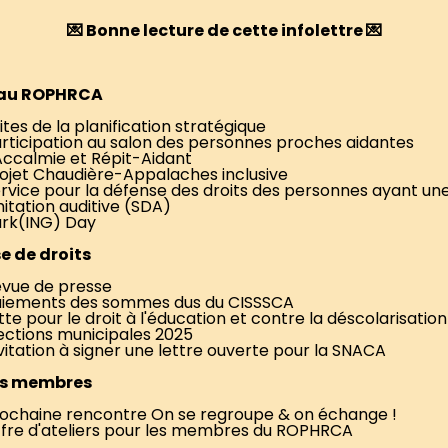
💌 Bonne lecture de cette infolettre 💌
 au ROPHRCA
ites de la planification stratégique
rticipation au salon des personnes proches aidantes
Accalmie et Répit-Aidant
ojet Chaudière-Appalaches inclusive
rvice pour la défense des droits des personnes ayant un
mitation auditive (SDA)
rk(ING) Day
e de droits
vue de presse
iements des sommes dus du CISSSCA
tte pour le droit à l'éducation et contre la déscolarisation
ections municipales 2025
vitation à signer une lettre ouverte pour la SNACA
es membres
ochaine rencontre On se regroupe & on échange !
fre d'ateliers pour les membres du ROPHRCA