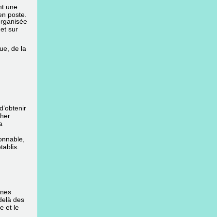
t une 
 en poste.
rganisée 
t sur 
e, de la 
d’obtenir
cher
a
ionnable,
tablis.
nnes
delà des
e et le