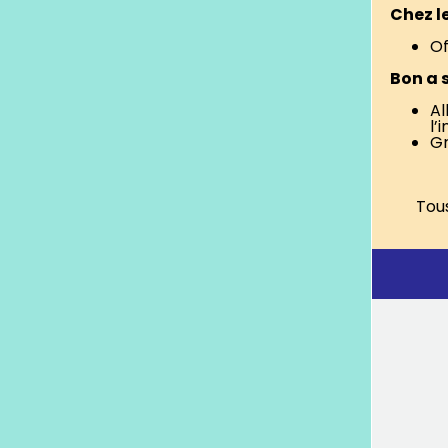
Chez l
Of
Bon a 
Al
l’
Gr
Tous