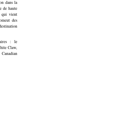
on dans la
e de haute
 qui vient
romeut des
stination
ires : le
hite Claw,
, Canadian