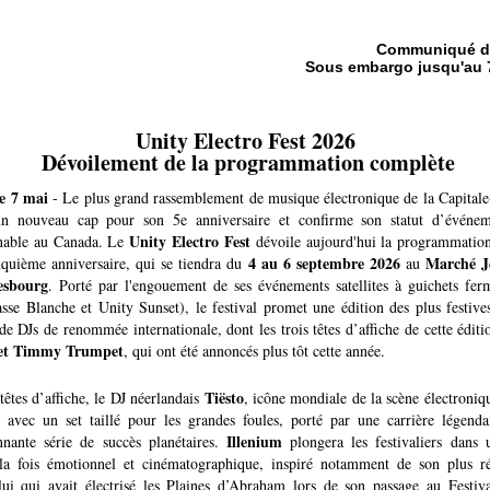
Communiqué d
Sous embargo jusqu'au 7
Unity Electro Fest 2026
 Dévoilement de la programmation complète
e 7 mai
- Le plus grand rassemblement de musique électronique de la Capitale
 un nouveau cap pour son 5e anniversaire et confirme son statut d’évén
Unity Electro Fest
nable au Canada. Le
dévoile aujourd'hui la programmatio
4 au 6 septembre 2026
Marché J
nquième anniversaire, qui se tiendra du
au
esbourg
. Porté par l'engouement de ses événements satellites à guichets fer
asse Blanche et Unity Sunset), le festival promet une édition des plus festive
de DJs de renommée internationale, dont les trois têtes d’affiche de cette édit
 et Timmy Trumpet
, qui ont été annoncés plus tôt cette année.
Tiësto
têtes d’affiche, le DJ néerlandais
, icône mondiale de la scène électroniq
al avec un set taillé pour les grandes foules, porté par une carrière légenda
Illenium
nnante série de succès planétaires.
plongera les festivaliers dans 
la fois émotionnel et cinématographique, inspiré notamment de son plus r
lui qui avait électrisé les Plaines d’Abraham lors de son passage au Festiva