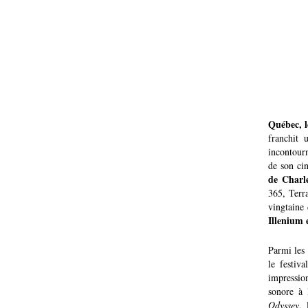
Québec, l
franchit
incontour
de son ci
de Charl
365, Terr
vingtaine 
Illenium
Parmi les 
le festiv
impressio
sonore à 
Odyssey
, 