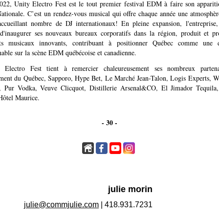
022, Unity Electro Fest est le tout premier festival EDM à faire son appariti
Nationale. C’est un rendez-vous musical qui offre chaque année une atmosphèr
 accueillant nombre de DJ internationaux! En pleine expansion, l'entreprise,
s d'inaugurer ses nouveaux bureaux corporatifs dans la région, produit et p
ts musicaux innovants, contribuant à positionner Québec comme une de
nable sur la scène EDM québécoise et canadienne.
 Electro Fest tient à remercier chaleureusement ses nombreux partena
ent du Québec, Sapporo, Hype Bet, Le Marché Jean-Talon, Logis Experts, W
, Pur Vodka, Veuve Clicquot, Distillerie Arsenal&CO, El Jimador Tequila
Hôtel Maurice.
- 30 -
julie morin
julie@commjulie.com
| 418.931.7231