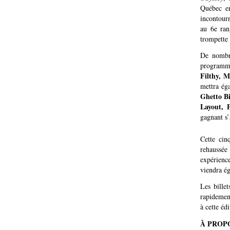
Québec en
incontourn
au 6e ran
trompette
De nombre
programma
Filthy, 
mettra éga
Ghetto Bi
Layout,
gagnant s
Cette cin
rehaussée 
expérienc
viendra ég
Les billet
rapidement
à cette éd
À PROP