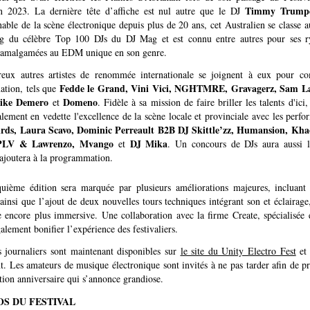
Timmy Trump
 2023. La dernière tête d’affiche est nul autre que le DJ
able de la scène électronique depuis plus de 20 ans, cet Australien se classe 
g du célèbre Top 100 DJs du DJ Mag et est connu entre autres pour ses 
 amalgamées au EDM unique en son genre.
ux autres artistes de renommée internationale se joignent à eux pour co
Fedde le Grand, Vini Vici, NGHTMRE, Gravagerz, Sam 
tion, tels que
Mike Demero
Domeno
et
. Fidèle à sa mission de faire briller les talents d'ici, 
lement en vedette l'excellence de la scène locale et provinciale avec les perf
rds, Laura Scavo, Dominic Perreault B2B DJ Skittle’zz, Humansion, Kha
 PLV & Lawrenzo, Mvango
DJ Mika
et
. Un concours de DJs aura aussi l
’ajoutera à la programmation.
quième édition sera marquée par plusieurs améliorations majeures, incluant
ainsi que l’ajout de deux nouvelles tours techniques intégrant son et éclairag
e encore plus immersive. Une collaboration avec la firme Create, spécialisée e
alement bonifier l’expérience des festivaliers.
s journaliers sont maintenant disponibles sur
le site du Unity Electro Fest
et 
. Les amateurs de musique électronique sont invités à ne pas tarder afin de p
ition anniversaire qui s’annonce grandiose.
OS DU FESTIVAL