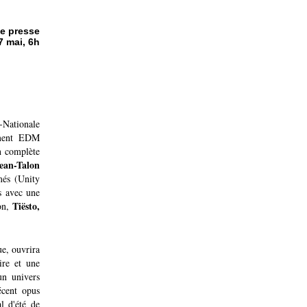
e presse
 mai, 6h
-Nationale
ement EDM
n complète
ean-Talon
més (Unity
s avec une
Tiësto,
ion,
ue, ouvrira
ire et une
un univers
écent opus
l d'été de