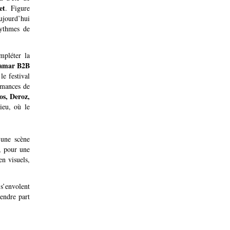
et
. Figure
aujourd’hui
rythmes de
mpléter la
Lamar B2B
le festival
ormances de
os, Deroz,
ieu, où le
 une scène
e, pour une
n visuels,
s’envolent
rendre part