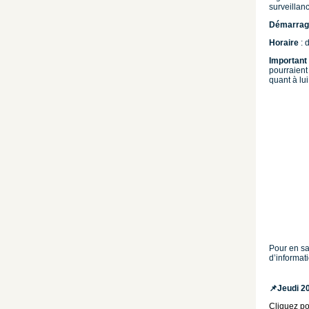
surveillan
Démarrag
Horaire
: 
Important
pourraient
quant à lui
Pour en sa
d’informat
📌
Jeudi 20
Cliquez po