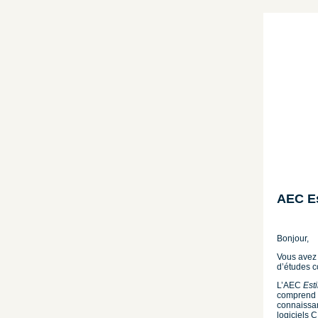
AEC Es
Bonjour,
Vous avez d
d’études c
L’AEC
Est
comprend u
connaissan
logiciels 