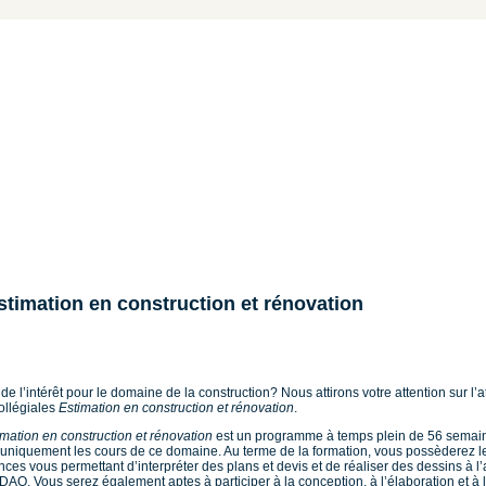
timation en construction et rénovation
e l’intérêt pour le domaine de la construction? Nous attirons votre attention sur l’a
ollégiales
Estimation en construction et rénovation
.
imation en construction et rénovation
est
un programme à temps plein de 56 semai
niquement les cours de ce domaine. Au terme de la formation, vous possèderez l
ces vous permettant d’interpréter des plans et devis et de réaliser des dessins à l
CDAO. Vous serez également aptes à participer à la conception, à l’élaboration et à 