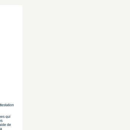
ttestation
nes qui
es
’aide de
la