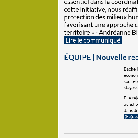
essentiel dans la coordina
cette initiative, nous réa
protection des milieux hum
favorisant une approche co
territoire » - Andréanne 
Lire le communiqué
ÉQUIPE | Nouvelle rec
Bacheli
économi
socio-é
stages 
Elle re
qu’adjo
dans di
(Re)déc