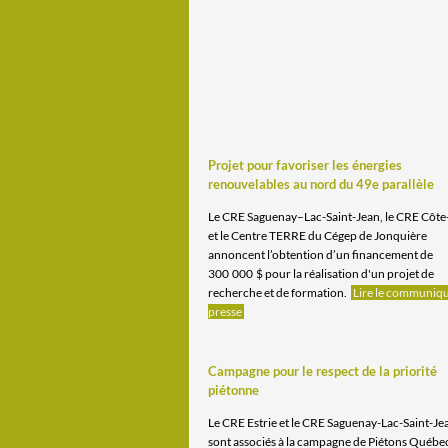
Projet pour favoriser les énergies
renouvelables au nord du 49e parallèle
Le CRE Saguenay–Lac-Saint-Jean, le CRE Côt
et le Centre TERRE du Cégep de Jonquière
annoncent l’obtention d’un financement de
300
·
000
·
$ pour la réalisation d'un projet de
recherche et de formation.
Lire le communiq
presse
Campagne pour
le respect de la priorité
piétonne
Le CRE Estrie et le CRE Saguenay-Lac-Saint-Je
sont associés à la campagne de Piétons Québec