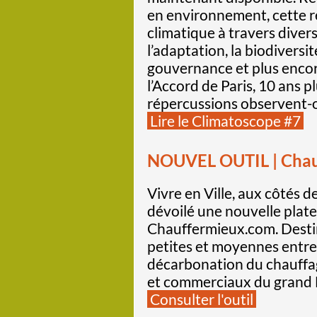
en environnement, cette r
climatique à travers divers
l’adaptation, la biodiversi
gouvernance et plus encore.
l’Accord de Paris, 10 ans p
répercussions observent-o
Lire le Climatoscope #7
NOUVEL OUTIL | Chauf
Vivre en Ville, aux côtés d
dévoilé une nouvelle plate
Chauffermieux.com. Desti
petites et moyennes entrepri
décarbonation du chauffag
et commerciaux du grand
Consulter l'outil