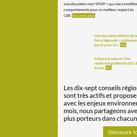
vois des piéton·nes? STOP! » qui vise à modifier
comportements pour un meilleur respect du
CSR.
En savoir plus
Une deuxième édition de l
foire régionale « La biomas
par et pour ici ».
ICI
Grâce à la nature ! Une
randonné guidée à la ZEC 
Anses.
ICI
Les dix-sept conseils rég
sont très actifs et propose
avec les enjeux environn
mois, nous partageons avec
plus porteurs dans chacun
Découvrir to