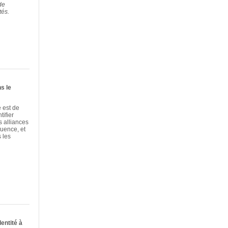
de
tés.
ns le
e est de
tifier
s alliances
luence, et
 les
dentité à