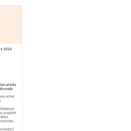
rs 2024
tion privée
ifférends
ues et les
s
édiateurs
r acquérir
ntées
concrets.
formation