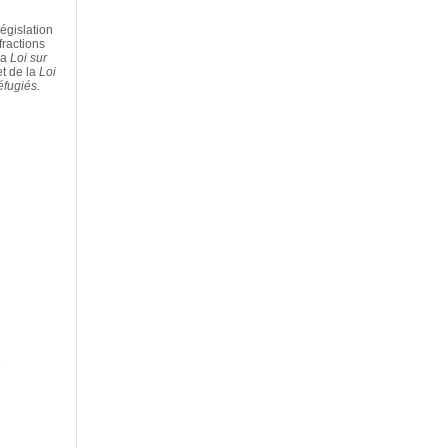
législation
fractions
la
Loi sur
et de la
Loi
éfugiés.
5