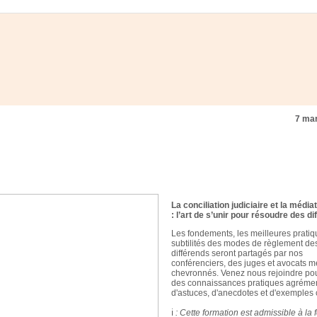
7 ma
La conciliation judiciaire et la média
: l’art de s’unir pour résoudre des d
Les fondements, les meilleures pratiq
subtilités des modes de règlement de
différends seront partagés par nos
conférenciers, des juges et avocats m
chevronnés. Venez nous rejoindre pou
des connaissances pratiques agréme
d'astuces, d'anecdotes et d'exemples 
ℹ
: Cette formation est admissible à la 