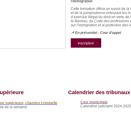
l’immigration
Cette formation offrira un survol de la 
et de la jurisprudence entourant les in
d’exercice illégal du droit en vertu de 
le Barreau
, du
Code des professions
sur l’immigration et la protection des r
📌
En présentiel - Cour d'appel
Inscription
upérieure
Calendrier des tribunaux
Cour municipale
ur supérieure, chambre criminelle
Calendrier judiciaire 2024-202
le de la semaine