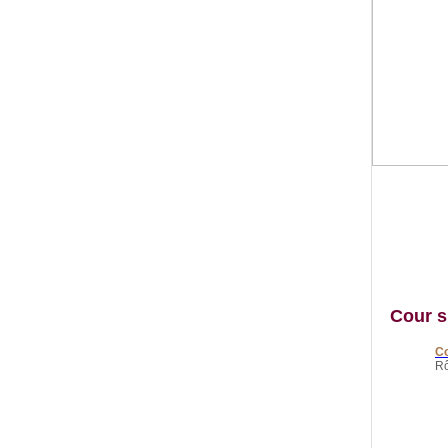
Cour s
Co
Rô