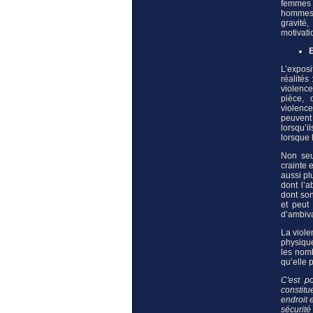
femmes 
hommes,
gravité
motivati
E
L’exposi
réalités
violence
pièce, 
violence
peuvent
lorsqu’
lorsque 
Non seu
crainte 
aussi pl
dont l’a
dont son
et peut 
d’ambiva
La viole
physique
les nom
qu’elle 
C'est p
constit
endroit 
sécurité