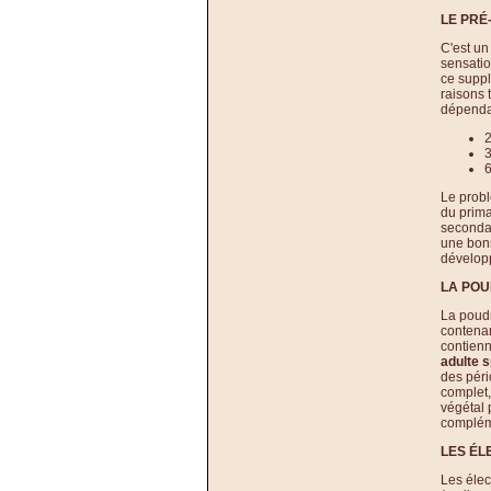
LE PR
C'est un
sensati
ce suppl
raisons 
dépendam
2
3
Le probl
du prima
secondai
une bonn
dévelop
LA POU
La poudr
contenan
contienn
adulte s
des péri
complet,
végétal 
complém
LES ÉL
Les élec