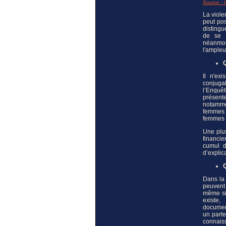
Source : 
La viole
peut pos
distingu
de se 
néanmoi
l'ampleu
Q
Il n'ex
conjuga
l’
Enquêt
présente
notamme
femmes 
femmes 
Une plu
financie
cumul 
d’explic
Q
Dans la 
peuvent
même si 
existe
documen
un parte
connais