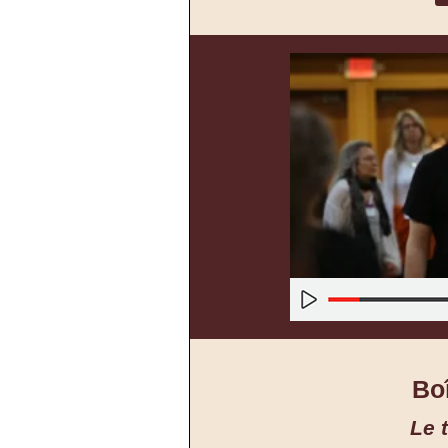
Boî
Le 