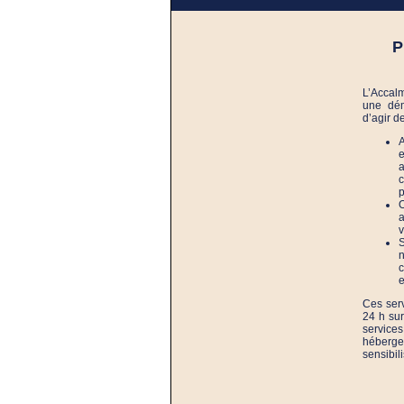
P
L’Accalm
une dém
d’agir d
A
e
a
c
p
O
a
v
S
n
c
e
Ces ser
24 h sur
service
héberge
sensibil