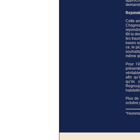
approch
demander
Rejoind
Cette an
Chagno
rejoind
tôt la d
les trau
bases so
ce, le pl
souhaito
même que
Pour l’
présente
véritabl
afin qu
qu’ils
Regroup
habileté
Plus de 
octobre 
*Hommes