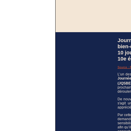
Journ
bien
10 jo
10e é
Source : 
L’un des
Journé
(JQSBE
prochai
déroule
De nouv
s'agit 
appréci
Par cett
demande 
sensibil
afin qu’i