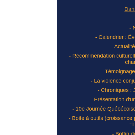
Dans
- 
- Calendrier : É
- Actualit
- Recommendation culturelle
cha
- Témoignage(s
- La violence conju
- Chroniques : J
- Présentation d'un
- 10e Journée Québécois
- Boite à outils (croissance
"
- Bottin 