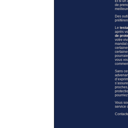
Et si un
de prend
meilleur
Des outi
préféren
Le
test
après vo
de prot
votre vi
mandat d
certaine
certaine
pourraie
vous vou
comment
Sans ces
advenant
d’exprim
s’assure
proches,
protecti
pourriez
Vous so
service c
Contact