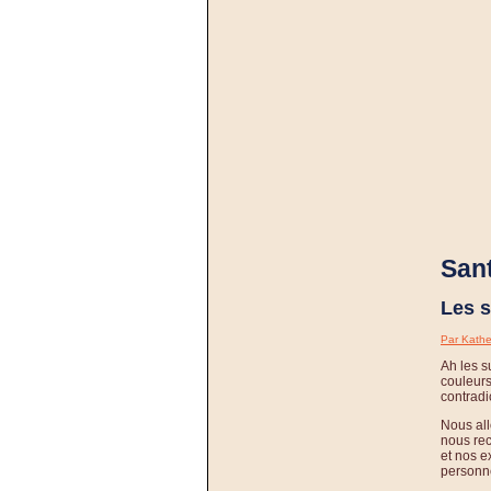
Sant
Les 
Par Kathe
Ah les s
couleurs
contradic
Nous all
nous re
et nos e
personne