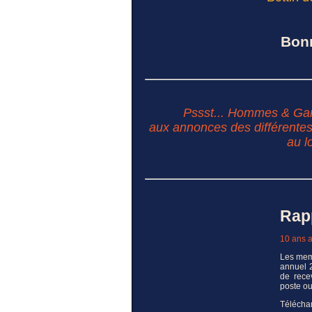
Bonn
Pssst... Hommes & Gars
aux annonces des différentes 
au l
Rap
10 ans 
Les mem
annuel 2
de rece
poste ou
Télécha