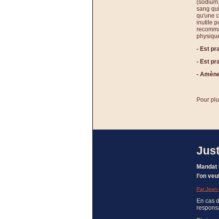
(sodium,
sang qui
qu'une 
inutile p
recomman
physiqu
- Est pr
- Est pr
- Amène
Pour plu
Just
Mandat 
l’on veu
Par Jean
En cas d
responsa