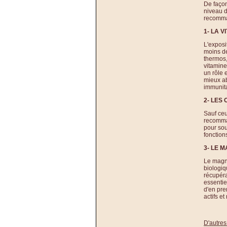
De façon
niveau d
recomman
1- LA V
L'exposi
moins de
thermos,
vitamine 
un rôle 
mieux ab
immunita
2- LES
Sauf ce
recomma
pour sou
fonction
3- LE 
Le magné
biologiq
récupéra
essentie
d'en pre
actifs et
D'autres