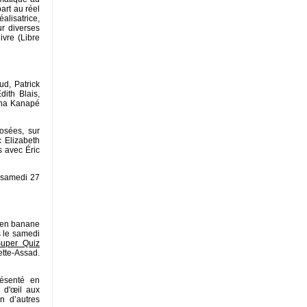
art au réel
alisatrice,
ur diverses
ivre (Libre
ud, Patrick
ith Blais,
sha Kanapé
posées, sur
c Elizabeth
s avec Éric
 samedi 27
hien banane
s le samedi
uper Quiz
tte-Assad.
ésenté en
n d'œil aux
n d’autres