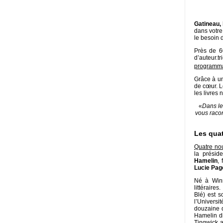
Gatineau, 
dans votre 
le besoin 
Près de 6
d’auteur.t
programma
Grâce à un
de cœur. L
les livres
«
Dans le
vous racon
Les quat
Quatre nou
la prési
Hamelin
,
Lucie Pag
Né à Win
littéraire
Blé) est 
l’Univers
douzaine d
Hamelin di
Tingwick 