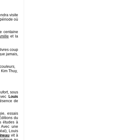
ndra visite
e période où
e centaine
mille
et la
livres coup
que jamais,
 couleurs,
 Kim Thuy,
ufort, sous
avec
Louis
résence de
ie, essais
Éditions du
s études à
. Avec une
éal), Louis
ineau
vit à
matique au