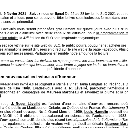
le 9 février 2021 -
Suivez-nous en ligne!
Du 25 au 28 février, le SLO 2021 vous re
salon et ailleurs pour se retrouver et fêter le livre sous toutes ses formes dans un
de sens est primordial.
0 activités vous seront proposées gratuitement sur quatre jours avec plus d’un
rice.s d’ici et d’ailleurs! Avec deux canaux de diffusion, pour
la programmation fa
e
tion adulte
, la 42
édition du SLO sera inspirante et dynamique.
 espace vitrine sur le site web du SLO, le public pourra bouquiner et acheter ses 
es animations seront diffusées en direct sur le
site web
et la
page Facebook
. Plus 
 nous sont nécessaires. Partageons ensemble notre amour de la lecture!
 creux de vos oreilles, les écrivain.ne.s partageront avec vous leurs mots aux mille
teront les histoires qui les habitent, vous feront voyager sur le dos de leurs rêves.
»
présidente d’honneur
re nouveaux.elles invité.e.s d’honneur
veaux.elles invité.e.s
se joignent à Michèle Vinet, Tania Langlais et Frédérique D
dence de
Kim Thúy
. Évadez-vous avec
J. R. Léveillé
, parcourez l’Amérique 
 frissonnez en compagnie de
Maureen Martineau
et savourez la plume et la p
é
.
nipeg,
J. Roger Léveillé
est l’auteur d’une trentaine d'œuvres : romans, poés
s. Il a été publié au Manitoba, en Ontario, au Québec et en France.
Ganiishomong
(
son plus récent ouvrage. Né à Grand-Mère en 1959,
Louis Hamelin
poursuit de
ité McGill où il obtient un baccalauréat en sciences de l’agriculture en 1983
’ouvrages à son actif, dont le plus récent
Les crépuscules de la Yellowstone
(Bor
rige également la collection de «nature writing» L’oeil américain.
Maureen Mart
au Centre-du-Québec. Elle a été comédienne, metteure en scène et auteure dra