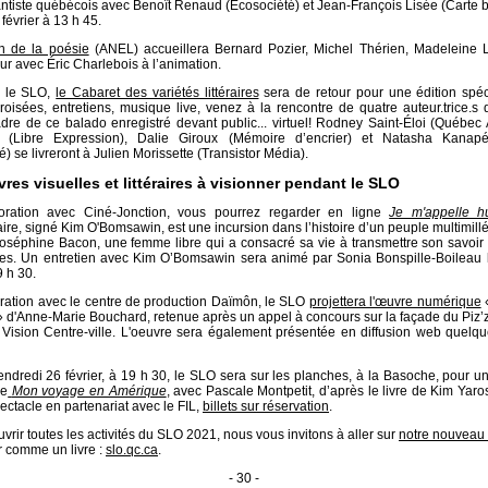
tiste québécois avec Benoît Renaud (Écosociété) et Jean-François Lisée (Carte b
février à 13 h 45.
on de la poésie
(ANEL) accueillera Bernard Pozier, Michel Thérien, Madeleine L
our avec Éric Charlebois à l’animation.
e le SLO,
le Cabaret des variétés littéraires
sera de retour pour une édition spéc
roisées, entretiens, musique live, venez à la rencontre de quatre auteur.trice.s 
dre de ce balado enregistré devant public... virtuel! Rodney Saint-Éloi (Québec
(Libre Expression), Dalie Giroux (Mémoire d’encrier) et Natasha Kanap
) se livreront à Julien Morissette (Transistor Média).
res visuelles et littéraires à visionner pendant le SLO
oration avec Ciné-Jonction, vous pourrez regarder en ligne
Je m'appelle h
re, signé Kim O'Bomsawin, est une incursion dans l’histoire d’un peuple multimill
oséphine Bacon, une femme libre qui a consacré sa vie à transmettre son savoir 
res. Un entretien avec Kim O’Bomsawin sera animé par Sonia Bonspille-Boileau l
9 h 30.
ration avec le centre de production Daïmôn, le SLO
projettera l'œuvre numérique
«
 d'Anne-Marie Bouchard, retenue après un appel à concours sur la façade du Piz’
 Vision Centre-ville. L'oeuvre sera également présentée en diffusion web quelqu
vendredi 26 février, à 19 h 30, le SLO sera sur les planches, à la Basoche, pour un
de
Mon voyage en Amérique
, avec Pascale Montpetit, d’après le livre de Kim Yar
ectacle en partenariat avec le FIL,
billets sur réservation
.
vrir toutes les activités du SLO 2021, nous vous invitons à aller sur
notre nouveau 
er comme un livre :
slo.qc.ca
.
- 30 -