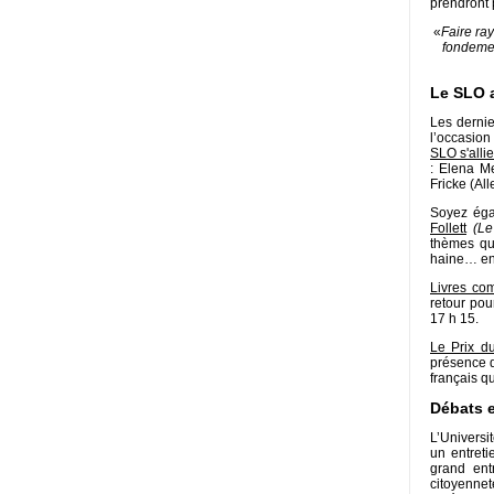
prendront 
«
Faire ray
fondemen
Le SLO a
Les dernie
l’occasion
SLO s'alli
: Elena M
Fricke (Al
Soyez éga
Follett
(Le
thèmes qui
haine… en 
Livres com
retour pou
17 h 15.
Le Prix d
présence 
français q
Débats e
L’Universi
un entreti
grand ent
citoyenne