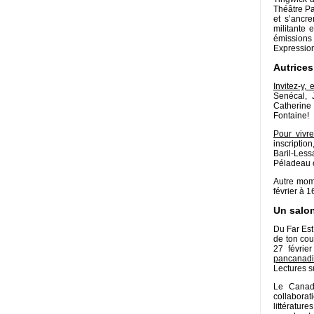
Théâtre Pa
et s’ancre
militante e
émissions 
Expression
Autrices
Invitez-y, 
Senécal, 
Catherine
Fontaine!
Pour vivr
inscriptio
Baril-Less
Péladeau o
Autre mom
février à 
Un salo
Du Far Est
de ton cou
27 févrie
pancanad
Lectures su
Le Canad
collabora
littératu