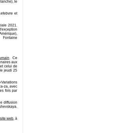
lanche), le
efebvre et
iale 2021.
d'exception
 Amérique),
é Fontaine
umain
. Ce
énaires aux
et celui de
e jeudi 25
Variations
za-za, avec
es fois par
e diffusion
oshevskaya.
site web
, à