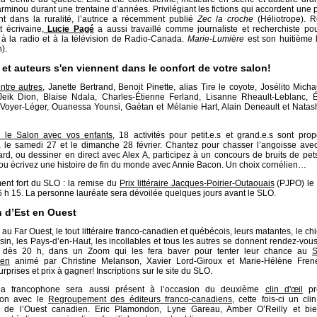
rminou durant une trentaine d’années. Privilégiant les fictions qui accordent une p
nt dans la ruralité, l’autrice a récemment publié
Zec la croche
(Héliotrope). Ré
t écrivaine,
Lucie Pagé
a aussi travaillé comme journaliste et recherchiste po
à la radio et à la télévision de Radio-Canada.
Marie-Lumière
est son huitième l
).
 et auteurs s'en viennent dans le confort de votre salon!
entre autres
, Janette Bertrand, Benoit Pinette, alias Tire le coyote, Josélito Micha
Jeik Dion, Blaise Ndala, Charles-Étienne Ferland, Lisanne Rheault-Leblanc, Éd
 Voyer-Léger, Ouanessa Younsi, Gaétan et Mélanie Hart, Alain Deneault et Nata
e le Salon avec vos enfants
, 18 activités pour petit.e.s et grand.e.s sont pro
n, le samedi 27 et le dimanche 28 février. Chantez pour chasser l’angoisse ave
ard, ou dessiner en direct avec Alex A, participez à un concours de bruits de pet
u écrivez une histoire de fin du monde avec Annie Bacon. Un choix cornélien…
ent fort du SLO : la remise du
Prix littéraire Jacques-Poirier-Outaouais
(PJPO) le
16 h 15. La personne lauréate sera dévoilée quelques jours avant le SLO.
n d’Est en Ouest
 au Far Ouest, le tout littéraire franco-canadien et québécois, leurs matantes, le c
sin, les Pays-d’en-Haut, les incollables et tous les autres se donnent rendez-vou
r dès 20 h, dans un Zoom qui les fera baver pour tenter leur chance au
S
ien
animé par Christine Melanson, Xavier Lord-Giroux et Marie-Hélène Frene
rprises et prix à gagner! Inscriptions sur le site du SLO.
a francophone sera aussi présent à l’occasion du deuxième
clin d'œil
pr
tion avec le
Regroupement des éditeurs franco-canadiens
, cette fois-ci un cli
res de l’Ouest canadien. Eric Plamondon, Lyne Gareau, Amber O’Reilly et bie