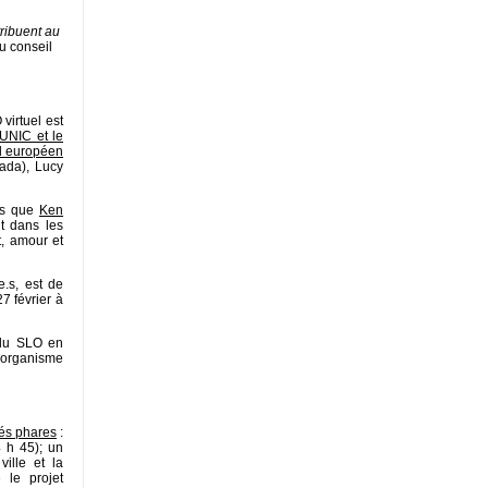
tribuent au
u conseil
virtuel est
UNIC et le
el européen
ada), Lucy
ors que
Ken
t dans les
t, amour et
e.s, est de
7 février à
 du SLO en
’organisme
ités phares
:
4 h 45); un
ille et la
 le projet