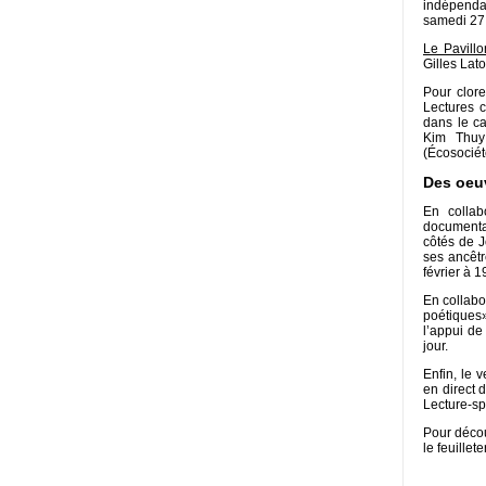
indépendan
samedi 27 
Le Pavill
Gilles Lat
Pour clor
Lectures c
dans le ca
Kim Thuy 
(Écosociété
Des oeuv
En collab
documentai
côtés de J
ses ancêt
février à 1
En collabo
poétiques»
l’appui de
jour.
Enfin, le 
en direct 
Lecture-sp
Pour décou
le feuillet