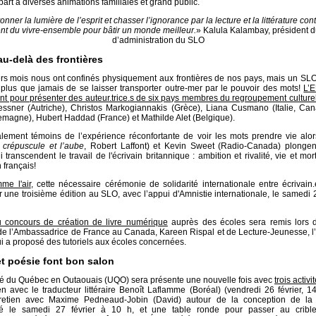
part à diverses animations familiales et grand public.
onner la lumière de l’esprit et chasser l’ignorance par la lecture et la littérature con
t du vivre-ensemble pour bâtir un monde meilleur.
» Kalula Kalambay, président d
d’administration du SLO
u-delà des frontières
rs mois nous ont confinés physiquement aux frontières de nos pays, mais un SLO 
 plus que jamais de se laisser transporter outre-mer par le pouvoir des mots!
L’E
ent pour présenter des auteur.trice.s de six pays membres du regroupement cultur
essner (Autriche), Christos Markogiannakis (Grèce), Liana Cusmano (Italie, Can
lemagne), Hubert Haddad (France) et Mathilde Alet (Belgique).
lement témoins de l’expérience réconfortante de voir les mots prendre vie al
 crépuscule et l’aube
, Robert Laffont) et Kevin Sweet (Radio-Canada) plongen
 transcendent le travail de l'écrivain britannique : ambition et rivalité, vie et mor
français!
me l'air
, cette nécessaire cérémonie de solidarité internationale entre écrivain.
r une troisième édition au SLO, avec l’appui d'Amnistie internationale, le samedi 2
u concours de création de livre numérique
auprès des écoles sera remis lors
de l’Ambassadrice de France au Canada, Kareen Rispal et de Lecture-Jeunesse, l
ui a proposé des tutoriels aux écoles concernées.
t poésie font bon salon
té du Québec en Outaouais (UQO) sera présente une nouvelle fois avec
trois activ
en avec le traducteur littéraire Benoît Laflamme (Boréal) (vendredi 26 février, 1
retien avec Maxime Pedneaud-Jobin (David) autour de la conception de la v
té le samedi 27 février à 10 h, et une table ronde pour passer au crible