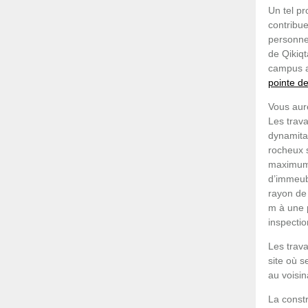
Un tel pr
contribue
personnes
de Qikiq
campus a
pointe d
Vous aur
Les trav
dynamitag
rocheux 
maximum. 
d’immeub
rayon de
m à une p
inspecti
Les trava
site où s
au voisin
La constr