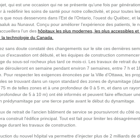
ojet, qui est une occasion qui ne se présente qu’une fois par génération
r à redéfinir les soins de santé pour notre collectivité, et pour toutes le
 que nous desservons dans l’Est de l’Ontario, l’ouest du Québec, et l
taaluk au Nunavut. Conçu pour améliorer l’expérience des patients, le
ccueillera l’un des
hôpitaux les plus modernes, les plus accessibles et 
e la technologie du Canada.
ez sans doute constaté des changements sur le site ces dernières sem
aux d’excavation ont débuté, et les équipes de construction commencer
e du sous-sol rocheux plus tard ce mois-ci. Les travaux de retrait du 
se
dérouleront en semaine pendant environ 7 semaines, entre 7 h et 1
Pour respecter les exigences énoncées par la Ville d’Ottawa, les prop
les se trouvant dans un rayon standard des zones de dynamitage (da
 75 m de telles zones et à une profondeur de 0 à 5 m, et dans un rayo
rofondeur de 5 à 10 m) ont été informés et peuvent faire effectuer un
on prédynamitage par une tierce partie avant le début du dynamitage.
ux de retrait de l’ancien bâtiment de service se poursuivront du côté o
era construit l'édifice principal. Tout est fait pour limiter les désagréme
age durant les travaux de construction.
uction du nouvel hôpital va permettre d’injecter plus de 2 milliards de d