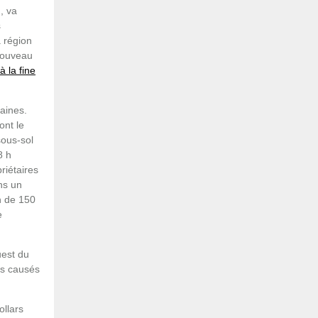
, va
s
a région
 nouveau
à la fine
aines.
ont le
sous-sol
8 h
riétaires
ns un
n de 150
e
uest du
nts causés
ollars