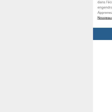
dans l’éc
engendra
Apprenez
NouveauP