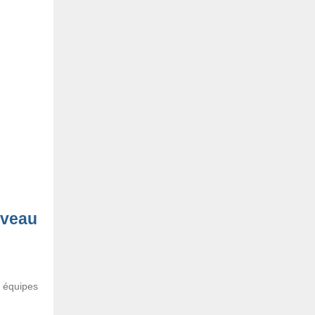
uveau
s équipes