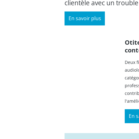
clientèle avec un trouble
En savoir plus
Otit
cont
Deux f
audiol
catégo
profes
contri
l'améli
En s