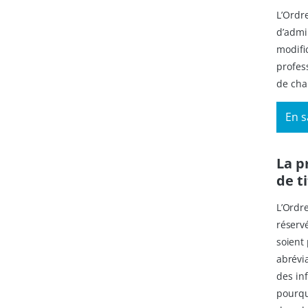
L’Ordr
d’admi
modifi
profes
de ch
En s
La p
de t
L’Ordre
réserv
soient 
abrévia
des in
pourqu