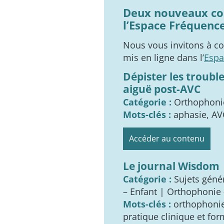
Deux nouveaux con
l’Espace Fréquence
Nous vous invitons à c
mis en ligne dans l’
Espa
Dépister les troubl
aiguë post-AVC
Catégorie :
Orthophonie
Mots-clés :
aphasie, AVC
Accéder au contenu
Le journal Wisdom
Catégorie :
Sujets gén
– Enfant | Orthophonie 
Mots-clés :
orthophonie
pratique clinique et fo