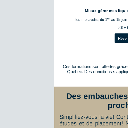
Mieux gérer mes liqui
er
les mercredis, du 1
au 15 juin
9 $ + 
Réser
Ces formations sont offertes grâce 
Québec. Des conditions s’appliqu
Des embauches 
proc
Simplifiez-vous la vie! Cont
études et de placement! N