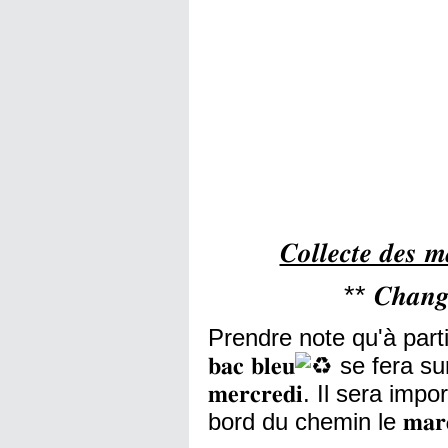
𝑪𝒐𝒍𝒍𝒆𝒄𝒕𝒆 𝒅𝒆𝒔 𝒎
** 𝑪𝒉𝒂𝒏𝒈
Prendre note qu'à partir du
𝐛𝐚𝐜 𝐛𝐥𝐞𝐮
se fera sur
𝐦𝐞𝐫𝐜𝐫𝐞𝐝𝐢. Il sera 
bord du chemin le 𝐦𝐚𝐫𝐝𝐢 