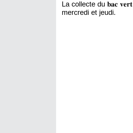
La collecte du 𝐛𝐚𝐜 𝐯𝐞
mercredi et jeudi.