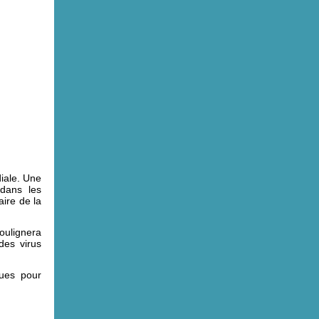
diale. Une
 dans les
ire de la
oulignera
des virus
ques pour