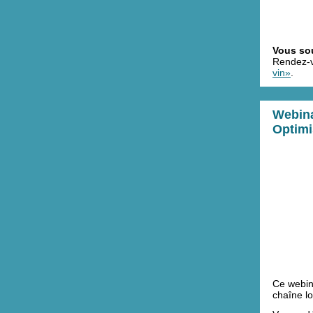
Vous sou
Rendez-
vin»
.
Webina
Optimis
Ce webina
chaîne lo