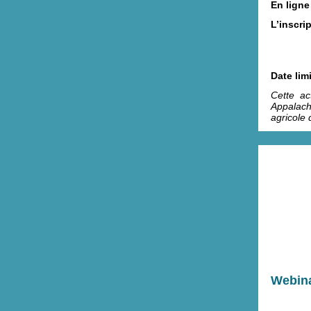
En ligne
L’inscrip
Date limi
Cette ac
Appalach
agricole
Webina