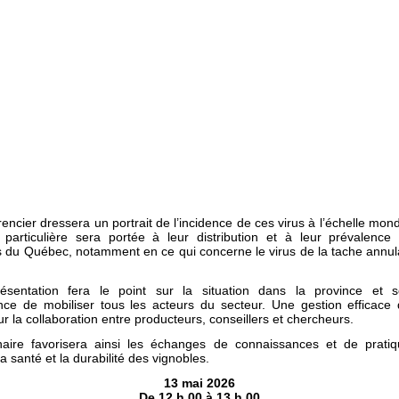
encier dressera un portrait de l’incidence de ces virus à l’échelle mon
n particulière sera portée à leur distribution et à leur prévalence
s du Québec, notamment en ce qui concerne le virus de la tache annula
ésentation fera le point sur la situation dans la province et s
ance de mobiliser tous les acteurs du secteur. Une gestion efficace 
r la collaboration entre producteurs, conseillers et chercheurs.
aire favorisera ainsi les échanges de connaissances et de prati
la santé et la durabilité des vignobles.
13 mai 2026
De 12 h 00 à 13 h 00