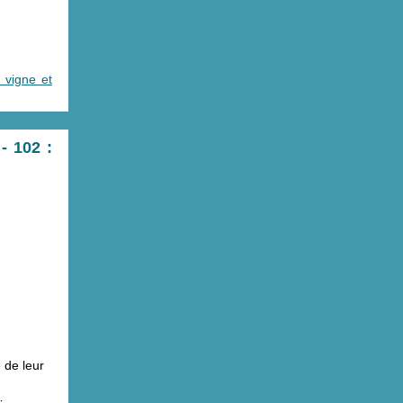
 vigne et
- 102 :
e de leur