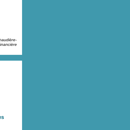
haudière-
inancière
es