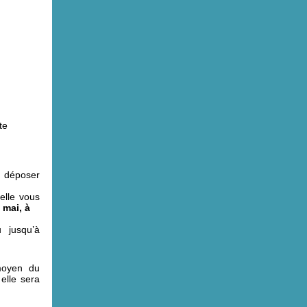
te
z déposer
elle vous
 mai, à
 jusqu’à
moyen du
 elle sera