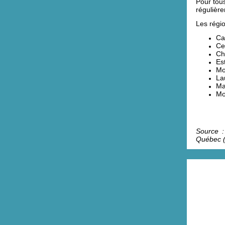
Pour tous
régulière
Les régio
Ca
Ce
Ch
Est
Mo
La
Ma
Mo
Source :
Québec 