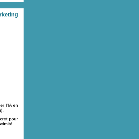
rketing
r l’IA en
).
ncret pour
ximité.