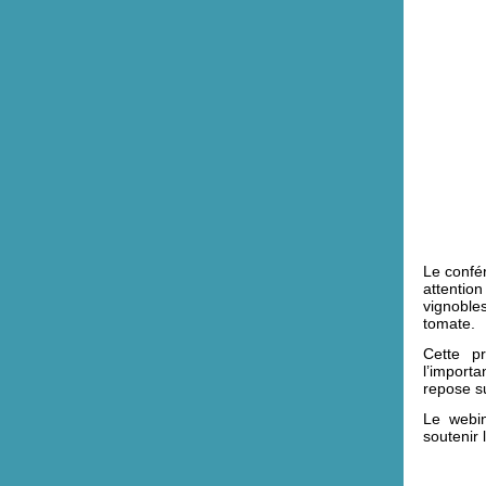
Le confér
attentio
vignoble
tomate.
Cette pr
l’import
repose su
Le webin
soutenir 