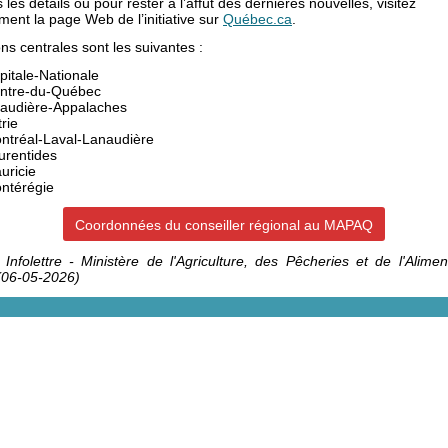
 les détails ou pour rester à l’affût des dernières nouvelles, visitez
ment la page Web de l’initiative sur
Québec.ca
.
ns centrales sont les suivantes :
pitale-Nationale
ntre-du-Québec
audière-Appalaches
rie
ntréal-Laval-Lanaudière
urentides
uricie
ntérégie
Coordonnées du conseiller régional au MAPAQ
 Infolettre - Ministère de l'Agriculture, des Pêcheries et de l'Alimen
(06-05-2026)