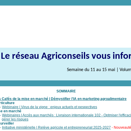
Le réseau Agriconseils vous inf
Semaine du 11 au 15 mai
| Volum
SOMMAIRE
 Cafés de la mise en marché | Démystifier l'IA en marketing agroalimentaire
ticulture
-
Webinaire | Virus de la vigne : enjeux actuels et pespectives
se en marché
-
Webinaires | Accès aux marchés : Livraison internationale 102 - Optmiser l'efficaci
gérer les risques
urveiller
-
Initiative ministérielle | Relève agricole et entrepreneuriat 2025-2027
- Nouveaut