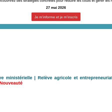
couvrirez des stratégies concrètes pour réduire les coûts et gérer les 
27 mai 2026
Je m'informe et je m'inscris
tive ministérielle | Relève agricole et entrepreneuria
 Nouveauté