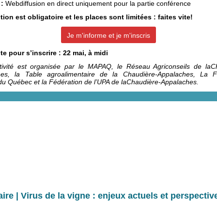
 :
Webdiffusion en direct uniquement pour la partie conférence
tion est obligatoire et les places sont limitées : faites vite!
Je m'informe et je m'inscris
te pour s’inscrire : 22 mai, à midi
tivité est organisée par le MAPAQ, le Réseau Agriconseils de laC
es, la Table agroalimentaire de la Chaudière-Appalaches, La F
 du Québec et la Fédération de l’UPA de laChaudière-Appalaches.
ire | Virus de la vigne : enjeux actuels et perspectiv