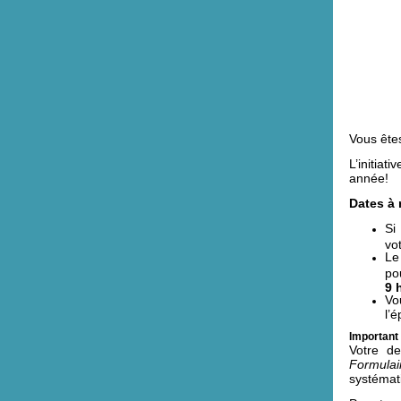
Vous ête
L’initiat
année!
Dates à 
Si
vo
Le
po
9 
Vo
l’
Important 
Votre d
Formulai
systémat