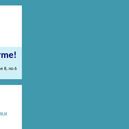
orme!
e 8, no 6
té et
é