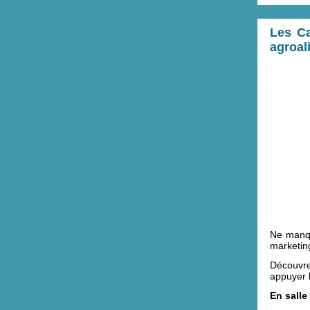
Les Ca
agroal
Ne manqu
marketin
Découvrez
appuyer 
En salle