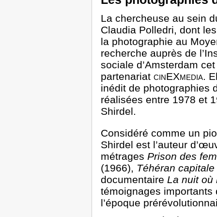
La chercheuse au sein d
Claudia Polledri, dont le
la photographie au Moyen
recherche auprès de l’Inst
sociale d’Amsterdam cet 
partenariat
cinEXmedia
. E
inédit de photographies d
réalisées entre 1978 et 
Shirdel.
Considéré comme un pion
Shirdel est l’auteur d’œu
métrages
Prison des fe
(1966),
Téhéran capitale 
documentaire
La nuit où 
témoignages importants d
l’époque prérévolutionna