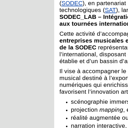
(
SODEC
), en partenariat
technologiques (
SAT
), l
SODEC_LAB – Intégratio
aux tournées internatio
Cette activité d’accomp
entreprises musicales e
de la SODEC
représentan
l’international, disposan
établie et d’un bassin d’au
Il vise à accompagner l
musical destiné à l’expor
numériques qui enrichiss
favorisent l’innovation art
scénographie immersiv
projection
mapping
,
réalité augmentée ou 
narration interactive