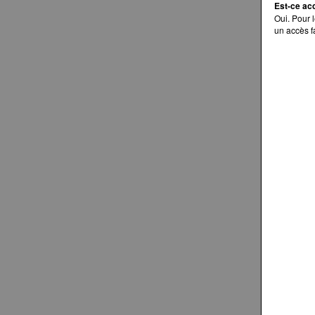
Est-ce acc
Oui. Pour 
un accès fa