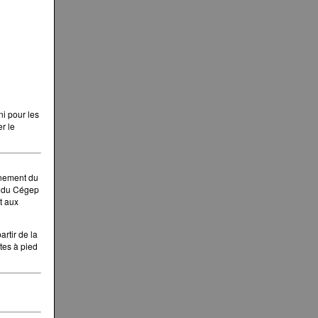
ni pour les
er le
nnement du
t du Cégep
t aux
rtir de la
tes à pied