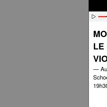
MO
LE
VI
— Au 
Schoe
19h30