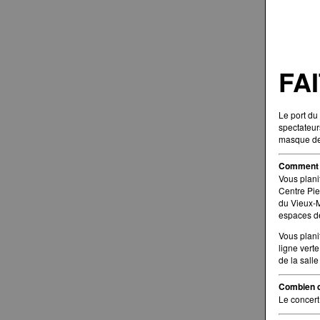
FA
Le port du
spectateurs
masque de
Comment s
Vous plani
Centre Pie
du Vieux-M
espaces de
Vous plani
ligne vert
de la sall
Combien d
Le concert