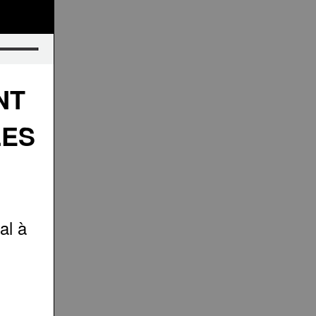
NT
LES
al à