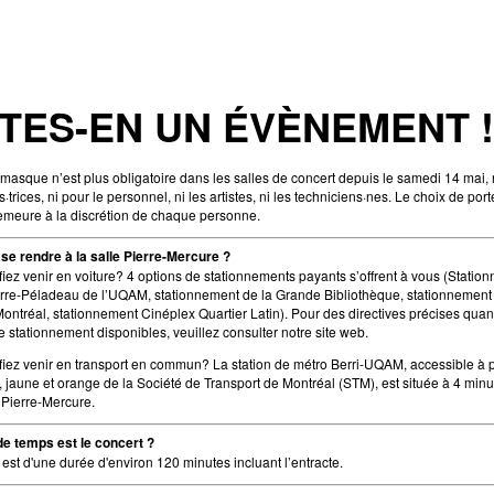
ITES-EN UN ÉVÈNEMENT !
 masque n’est plus obligatoire dans les salles de concert depuis le samedi 14 mai, 
·trices, ni pour le personnel, ni les artistes, ni les techniciens·nes. Le choix de port
meure à la discrétion de chaque personne.
e rendre à la salle Pierre-Mercure ?
fiez venir en voiture? 4 options de stationnements payants s’offrent à vous (Statio
rre-Péladeau de l’UQAM, stationnement de la Grande Bibliothèque, stationnemen
ontréal, stationnement Cinéplex Quartier Latin). Pour des directives précises quan
 stationnement disponibles, veuillez consulter notre site web.
fiez venir en transport en commun? La station de métro Berri-UQAM, accessible à pa
e, jaune et orange de la Société de Transport de Montréal (STM), est située à 4 minu
e Pierre-Mercure.
e temps est le concert ?
 est d'une durée d'environ 120 minutes incluant l’entracte.