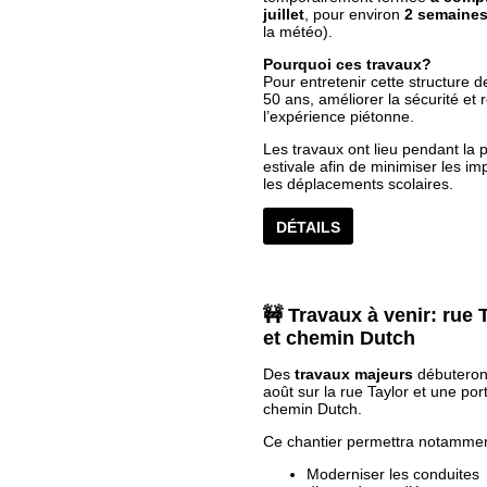
juillet
, pour environ
2 semaine
la météo).
Pourquoi ces travaux?
Pour entretenir cette structure d
50 ans, améliorer la sécurité et
l’expérience piétonne.
Les travaux ont lieu pendant la 
estivale afin de minimiser les im
les déplacements scolaires.
DÉTAILS
🚧 Travaux à venir: rue 
et chemin Dutch
Des
travaux majeurs
débuteront
août sur la rue Taylor et une por
chemin Dutch.
Ce chantier permettra notammen
Moderniser les conduites