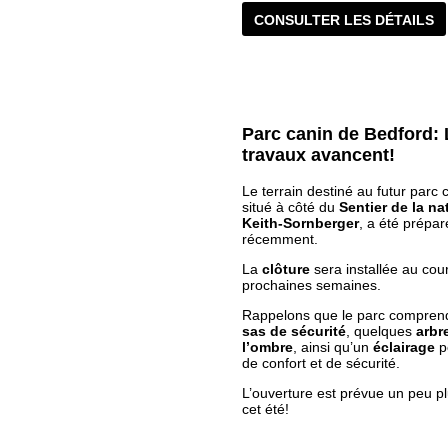
CONSULTER LES DÉTAILS
Parc canin de Bedford:
travaux avancent!
Le terrain destiné au futur parc 
situé à côté du
Sentier de la na
Keith-Sornberger
, a été prépar
récemment.
La
clôture
sera installée au cou
prochaines semaines.
Rappelons que le parc compren
sas de sécurité
, quelques
arbr
l’ombre
, ainsi qu’un
éclairage
p
de confort et de sécurité.
L’ouverture est prévue un peu pl
cet été!