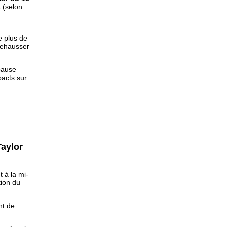
s
(selon
e plus de
 rehausser
pause
pacts sur
Taylor
 à la mi-
tion du
t de: