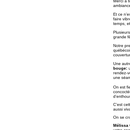
Merci à t
ambiance 
Et ce n’e
faire vibr
temps, et
Plusieur
grande fê
Notre pr
québécois
couvertu
Une autre
bouge:
rendez-vo
une séan
On est fi
concoctée
d’enthou
C’est cet
aussi viv
On se cr
Mélissa