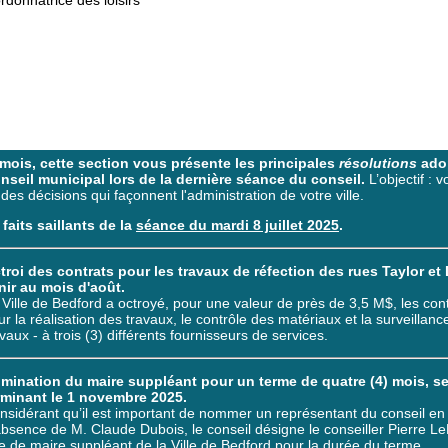
rdonnatrice des loisirs
ois, cette section vous présente les principales
résolutions
ado
onseil municipal lors de la dernière séance du conseil.
L’objectif : v
des décisions qui façonnent l'administration de votre ville.
 faits saillants de la
séance du mardi 8 juillet 2025
.
troi des contrats pour les travaux de réfection des rues Taylor et 
nir au mois d'août.
 Ville de Bedford a octroyé, pour une
valeur de près de 3,5 M$
, les con
ur la réalisation des travaux, le contrôle des matériaux et la surveillanc
vaux - à trois (3) différents fournisseurs de services.
mination du maire suppléant pour un terme de quatre (4) mois, s
rminant le 1 novembre 2025.
nsidérant qu’il est important de nommer un représentant du conseil en
absence de M. Claude Dubois, le conseil désigne le conseiller Pierre L
tre de maire suppléant de la Ville de Bedford pour la durée du terme.