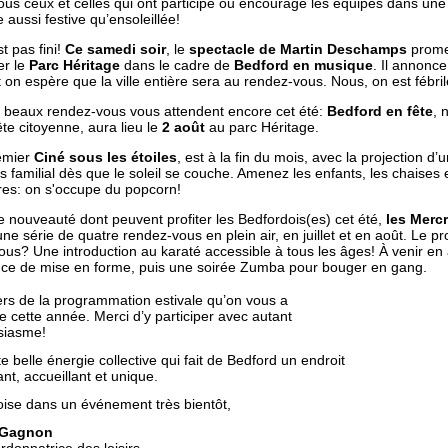
ous ceux et celles qui ont participé ou encouragé les équipes dans une
aussi festive qu’ensoleillée!
st pas fini!
Ce samedi soir
, le
spectacle de Martin Deschamps
prome
er le
Parc Héritage
dans le cadre de
Bedford en musique
. Il annonc
 on espère que la ville entière sera au rendez-vous. Nous, on est fébril
s beaux rendez-vous vous attendent encore cet été:
Bedford en fête
, 
te citoyenne, aura lieu le
2 août
au parc Héritage.
emier
Ciné sous les étoiles
, est à la fin du mois, avec la projection d’u
 familial dès que le soleil se couche. Amenez les enfants, les chaises e
res: on s'occupe du popcorn!
 nouveauté dont peuvent profiter les Bedfordois(es) cet été,
les Mercr
une série de quatre rendez-vous en plein air, en juillet et en août. Le p
us? Une introduction au karaté accessible à tous les âges! À venir en 
ce de mise en forme, puis une soirée Zumba pour bouger en gang.
ers de la programmation estivale qu’on vous a
 cette année. Merci d’y participer avec autant
siasme!
te belle énergie collective qui fait de Bedford un endroit
ant, accueillant et unique.
oise dans un événement très bientôt,
 Gagnon