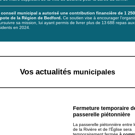
 conseil municipal a autorisé une contribution financière de 1 250
pote de la Région de Bedford.
Ce soutien vise à encourager l’organ
ursuivre sa mission, lui ayant permis de livrer plus de 13 688 repas aux
sidents en 2024.
Vos actualités
municipales
Fermeture temporaire de
passerelle piétonnière
La passerelle piétonnière entre 
de la Rivière et de l’Église sera
temporairement fermée
à compt