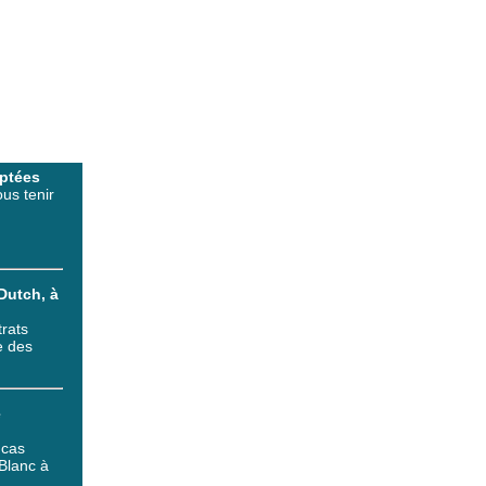
ptées
ous tenir
Dutch, à
trats
e des
e
 cas
eBlanc à