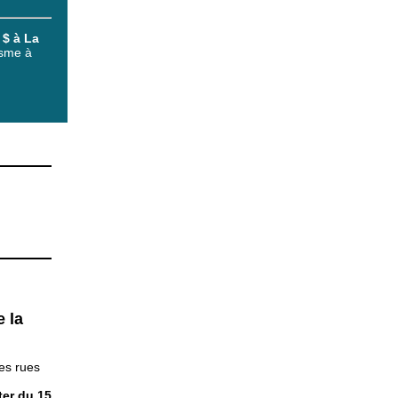
 $ à La
isme à
 la
les rues
er du 15