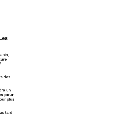
 Les
canin,
ture
é
rs des
dra un
es pour
our plus
us tard