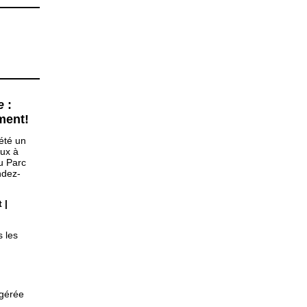
e
:
ment!
 été un
eux à
u Parc
ndez-
 |
s les
ggérée