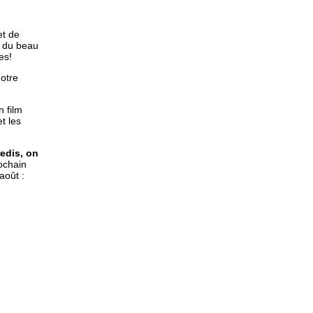
t de
e du beau
es!
notre
n film
t les
edis, on
rochain
août :