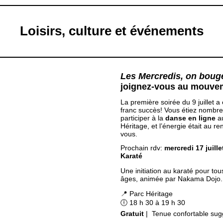
Loisirs, culture et événements
Les Mercredis, on boug
joignez-vous au mouve
La première soirée du 9 juillet a
franc succès! Vous étiez nombr
participer à la
danse en ligne
a
Héritage, et l’énergie était au re
vous.
Prochain rdv:
mercredi 17 juillet
Karaté
Une initiation au karaté pour tou
âges, animée par Nakama Dojo.
📍 Parc Héritage
🕕 18 h 30 à 19 h 30
Gratuit
| Tenue confortable su