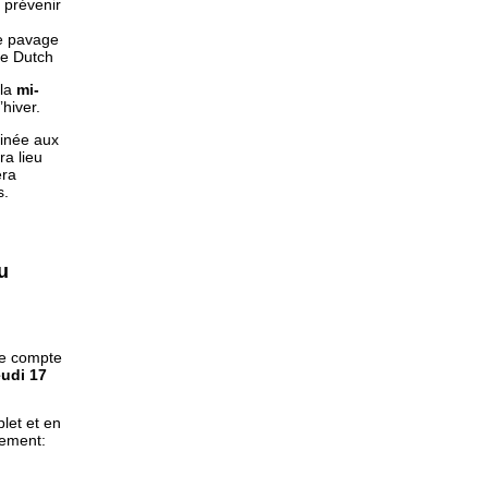
 prévenir
le pavage
rue Dutch
 la
mi-
’hiver.
inée aux
ra lieu
era
s.
u
e compte
eudi 17
let et en
iement: