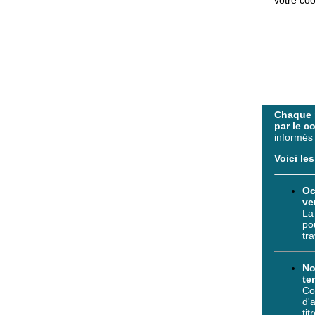
votre coo
Chaque m
par le c
informés 
Voici les
Oc
ve
La
po
tra
No
te
Co
d'
ti