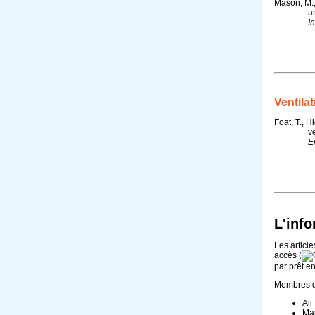
Mason, M.,
a
I
Ventila
Foat, T., H
v
E
L'info
Les article
accès (
par prêt en
Membres de
Ali
Mar