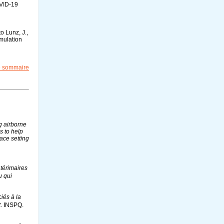
OVID-19
o Lunz, J.,
imulation
le sommaire
g airborne
s to help
ace setting
térimaires
u qui
iés à la
t
. INSPQ.