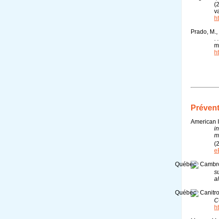
(
v
h
Prado, M.,
.
m
h
Prévent
American I
i
m
(
e
Cambron
s
al
Canitro
C
h