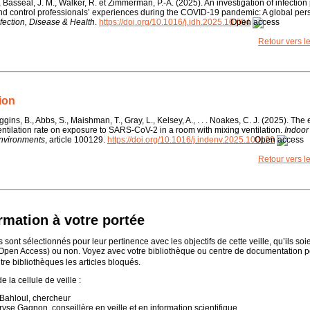
 Basseal, J. M., Walker, R. et Zimmerman, P.-A. (2025). An investigation of infection
nd control professionals’ experiences during the COVID-19 pandemic: A global pers
nfection, Disease & Health
.
https://doi.org/10.1016/j.idh.2025.10.004
Retour vers 
tion
iggins, B., Abbs, S., Maishman, T., Gray, L., Kelsey, A., . . . Noakes, C. J. (2025). The e
entilation rate on exposure to SARS-CoV-2 in a room with mixing ventilation.
Indoor
nvironments
, article 100129.
https://doi.org/10.1016/j.indenv.2025.100129
Retour vers 
rmation à votre portée
s sont sélectionnés pour leur pertinence avec les objectifs de cette veille, qu’ils soie
) ou non. Voyez avec votre bibliothèque ou centre de documentation p
tre bibliothèques les articles bloqués.
 la cellule de veille :
 Bahloul, chercheur
yse Gagnon, conseillère en veille et en information scientifique