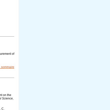
asurement of
le sommaire
ent on the
l Science,
. C.