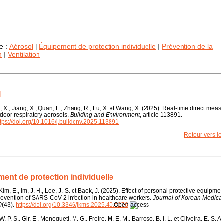
e :
Aérosol
|
Équipement de protection individuelle
|
Prévention de la
n
|
Ventilation
l
u, X., Jiang, X., Quan, L., Zhang, R., Lu, X. et Wang, X. (2025). Real-time direct me
ndoor respiratory aerosols.
Building and Environment
, article 113891.
ttps://doi.org/10.1016/j.buildenv.2025.113891
Retour vers 
ent de protection individuelle
 Kim, E., Im, J. H., Lee, J.-S. et Baek, J. (2025). Effect of personal protective equipm
revention of SARS-CoV-2 infection in healthcare workers.
Journal of Korean Medica
0
(43).
https://doi.org/10.3346/jkms.2025.40.e276
. P. S., Gir, E., Menegueti, M. G., Freire, M. E. M., Barroso, B. I. L. et Oliveira, E. S. A