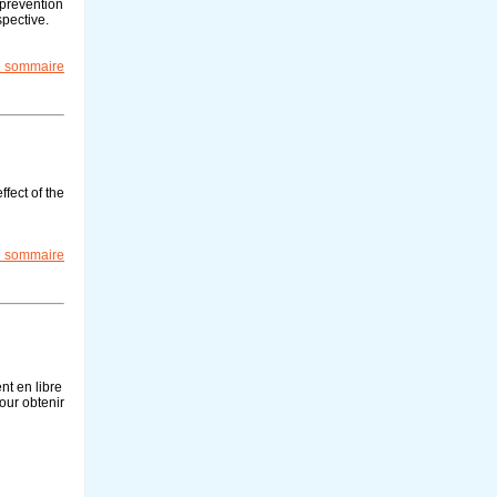
 prevention
pective.
le sommaire
ffect of the
le sommaire
nt en libre
our obtenir