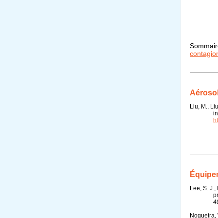
Sommair
contagio
Aéroso
Liu, M., Li
i
h
Équipem
Lee, S. J.,
p
4
Nogueira, W