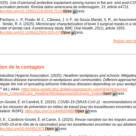
2025). Use of personal protective equipment among nurses in the pre- and post-C
accination periods.
Revista latino-americana de enfermagem, 33
, article e4731.
ttps://doi.org/10.1590/1518-8345.7510.4731
 Pacheco, L. P., Prado, M. C., Câmara, J. V. F., de Souza Marski, S. R., do Nasciment
 . . Simão, R. A. (2025). Microscopic characterization of level 3 surgical masks in a s
odel of dental care: A preliminary study.
BMC Oral Health, 25
(1), article 1655.
ttps://doi.org/10.1186/s12903-025-07077-w
Retour vers 
ion de la contagion
ndustrial Hygiene Association. (2025).
Healthier workplaces and schools: Mitigatin
nfectious disease transmission in workplaces and communities. Different approache
itigate the risk of spreading airborne infectious diseases depending on your workpl
e
2
éd.). AIHA.
https://aiha-assets.sfo2.digitaloceanspaces.com/AIHA/resources/
Book_Commit2Care_HealthierWorkplacesandSchools_2nded-1.pdf
-Goulet, É. et Canitrot, E. (2025).
COVID-19 (SRAS-CoV-2) : recommandations in
ur les mesures de prévention en milieu de travail pour les travailleuses enceintes o
laitent
. INSPQ.
https://doi.org/10.64490/QWBP7283
t, E., Cambron-Goulet, É. et Caron, S. (2025).
Revue narrative sur les risques assoc
OVID-19 et le rôle de la vaccination pour les travailleuses enceintes ou qui allaiten
ttps://doi.org/10.64490/JXTL5653