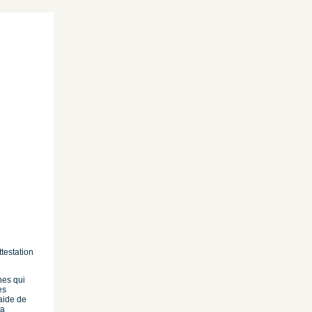
ttestation
nes qui
es
’aide de
la