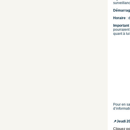
surveillan
Démarrag
Horaire
: 
Important
pourraient
quant à lui
Pour en sa
d’informat
📌
Jeudi 20
Cliquez po