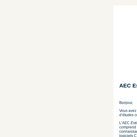
AEC Es
Bonjour,
Vous avez d
d’études c
L’AEC
Est
comprend u
connaissan
logiciels 