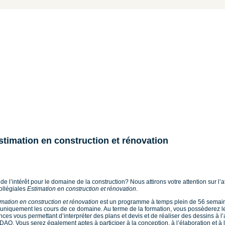
timation en construction et rénovation
e l’intérêt pour le domaine de la construction? Nous attirons votre attention sur l’a
ollégiales
Estimation en construction et rénovation
.
imation en construction et rénovation
est
un programme à temps plein de 56 semai
niquement les cours de ce domaine. Au terme de la formation, vous possèderez l
ces vous permettant d’interpréter des plans et devis et de réaliser des dessins à l
CDAO. Vous serez également aptes à participer à la conception, à l’élaboration et à 