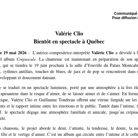
Communiqué 
Pour diffusion
Valérie Clio
Bientôt en spectacle à Québec
le 19 mai 2026
Valérie Clio
-
L’autrice-compositrice-interprète
a dévoilé à l
el album
Crépuscule
. La chanteuse est maintenant en préparation de son sp
, qui se tiendra le 19 juin prochain à la salle d'Youville du Palais Montcal
e, rythmes antillais, touches de blues, de jazz et de pop se rencontrent dans 
nveloppant et doucement dansant.
e
se traduit en un spectacle lumineux, porté par une atmosphère à la fois éle
 apesanteur dans le risque d’aimer, de se laisser aimer et de s’aimer. En form
tique, Valérie Clio et Guillaume Tondreau offrent une vitrine limpide sur les 
ts et le rapport intime entre les émotions et le public. Tantôt dans l’intime, 
tif, le spectacle dégage une atmosphère familiale et amicale, jusqu’au crépus
été.
s chansons, le projet
aborde le désir, l’attente, la tendresse, le doute, la 
 fête et le vertige d’aimer. C’est un album qui circule entre l’intime et le colle