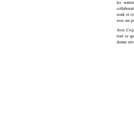
les senti
collabora
zouk et cr
avec un pa
Avec
Crép
tout ce qu
donne envi