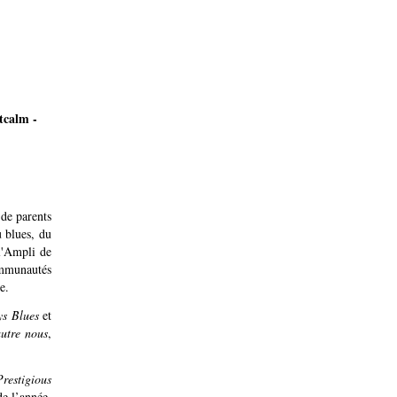
tcalm -
de parents
u blues, du
 l'Ampli de
communautés
re.
ys Blues
et
utre nous
,
Prestigious
e l’année,