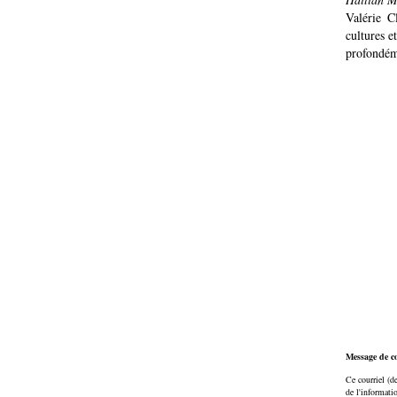
Valérie C
cultures e
profondém
Message de co
Ce courriel (de
de l'informati