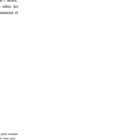
 entre les
lumineux et
t peut contenir
 Si vous avez