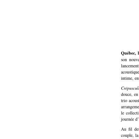
Québec, 
son nouv
lancement
acoustiqu
intime, e
Crépuscul
douce, en
trio acous
arrangemen
le collec
journée d’
Au fil de
couple, la