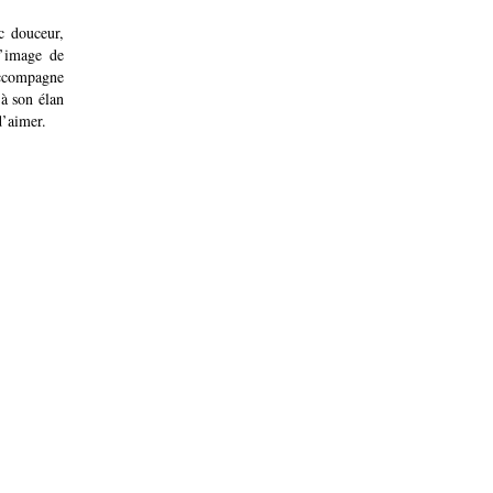
c douceur,
l’image de
 accompagne
 à son élan
d’aimer.