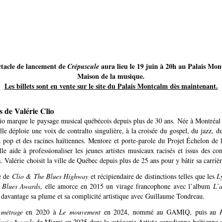
ctacle de lancement de
aura lieu le 19 juin à 20h au Palais Mon
Crépuscule
Maison de la musique.
Les billets sont en vente sur le site du Palais Montcalm dès maintenant.
 de Valérie Clio
lio marque le paysage musical québécois depuis plus de 30 ans. Née à Montréal 
elle déploie une voix de contralto singulière, à la croisée du gospel, du jazz, d
a pop et des racines haïtiennes. Mentore et porte-parole du Projet Échelon de
le aide à professionaliser les jeunes artistes musicaux racisés et issus des 
. Valérie choisit la ville de Québec depuis plus de 25 ans pour y bâtir sa carriè
e de
Clio & The Blues Highway
et récipiendaire de distinctions telles que les
L
 Blues Awards
, elle amorce en 2015 un virage francophone avec l’album
L’a
e davantage sa plume et sa complicité artistique avec Guillaume Tondreau.
-métrage
en 2020 à
Le mouvement
en 2024, nommé au GAMIQ, puis au
usic Awards
de Miami en 2025 dans la catégorie Artiste canadienne-haïtienne d