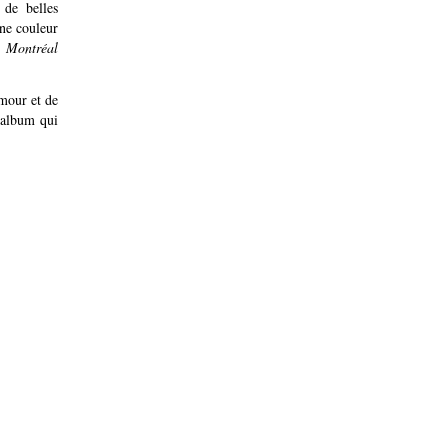
 de belles
une couleur
r
Montréal
mour et de
n album qui