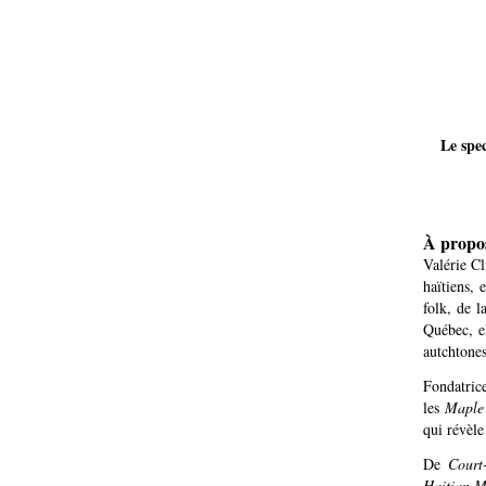
Le spe
À propos
Valérie C
haïtiens, 
folk, de l
Québec, el
autchtones
Fondatric
les
Maple
qui révèl
De
Court
Haitian M