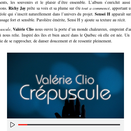
ments, les souvenirs et le plaisir d’être ensemble. L’album s’enrichit aussi
Richy Jay
tions.
prête sa voix et sa plume sur
Où tout a commencé
, apportant 
Sensei H
éole qui s’inscrit naturellement dans l’univers du projet.
apparaît su
ssage fort et sensible. Parolière émérite, Sensi H y ajoute sa texture au récit.
Valérie Clio
uscule
,
nous ouvre la porte d’un monde chaleureux, empreint d'a
i nous relie. Inspiré des îles et bien ancré dans le Québec où elle est née. U
e de se rapprocher, de danser doucement et de ressentir pleinement.