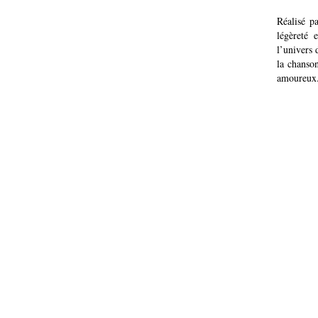
Réalisé p
légèreté 
l’univers
la chanson
amoureux. 