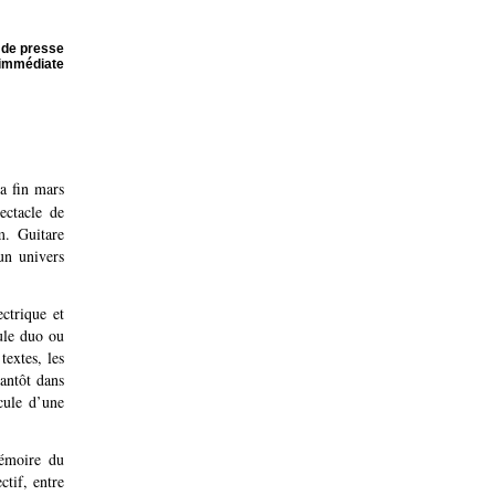
de presse
 immédiate
a fin mars
ectacle de
m. Guitare
un univers
ctrique et
ule duo ou
textes, les
tantôt dans
cule d’une
mémoire du
ctif, entre