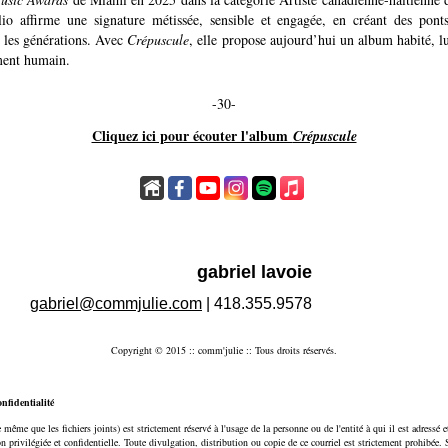
lio affirme une signature métissée, sensible et engagée, en créant des ponts
t les générations. Avec
Crépuscule
, elle propose aujourd’hui un album habité, 
ent humain.
-30-
Cliquez ici pour écouter l'album
Crépuscule
gabriel lavoie
gabriel@commjulie.com
| 418.355.9578
Copyright © 2015 :: comm'julie :: Tous droits réservés.
nfidentialité
 même que les fichiers joints) est strictement réservé à l'usage de la personne ou de l'entité à qui il est adressé e
on privilégiée et confidentielle. Toute divulgation, distribution ou copie de ce courriel est strictement prohibée.