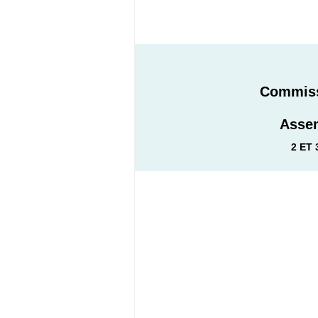
Commiss
Assem
2 ET