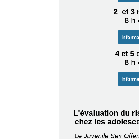
2 et 3
8 h 
Informa
4 et 5
8 h 
Informa
L'évaluation du r
chez les adolesce
Le
Juvenile Sex Offe