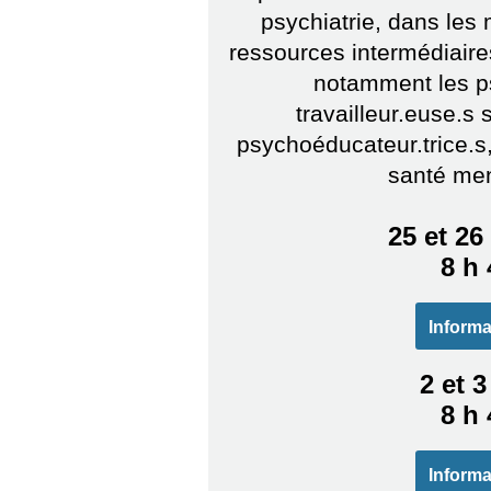
psychiatrie, dans les 
ressources intermédiair
notamment les p
travailleur.euse.s 
psychoéducateur.trice.s,
santé men
25 et 2
8 h 
Informa
2 et 
8 h 
Informa