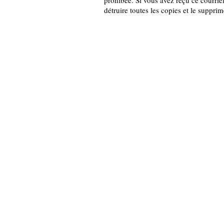
prohibée. Si vous avez reçu ce courriel
détruire toutes les copies et le suppri