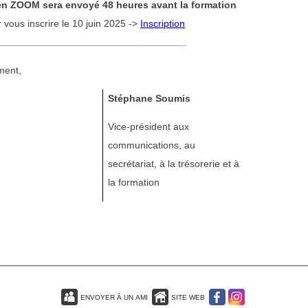
en ZOOM sera envoyé 48 heures avant la formation
 vous inscrire le 10 juin 2025 ->
Inscription
_______________________________________
ment,
Stéphane Soumis
Vice-président aux
communications, au
secrétariat, à la trésorerie et à
la formation
ENVOYER À UN AMI
SITE WEB