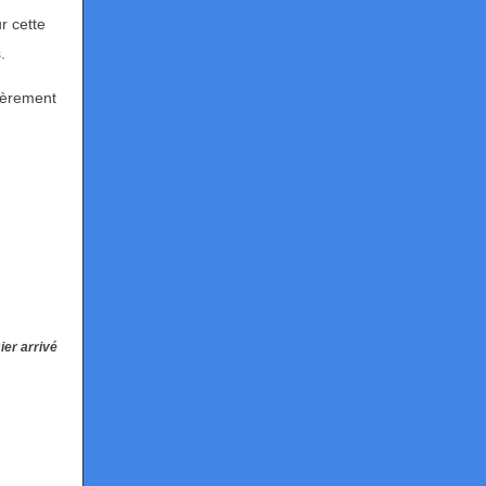
r cette
.
ièrement
.
ier arrivé