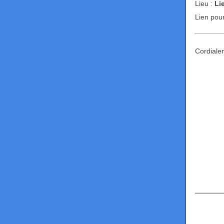
Lieu :
Li
Lien pour
________
Cordiale