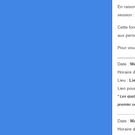
En raiso
session :
Cette fo
aux perso
Pour vous
_______
Date :
Me
Horaire d
Lieu :
Li
Lien pour
* Les quat
premier s
________
Date :
Ma
Horaire d