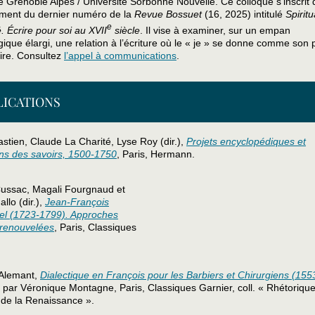
é Grenoble Alpes / Université Sorbonne Nouvelle. Ce colloque s’inscrit 
ment du dernier numéro de la
Revue Bossuet
(16, 2025) intitulé
Spiritu
e
té. Écrire pour soi au XVII
siècle
. Il vise à examiner, sur un empan
ique élargi, une relation à l’écriture où le « je » se donne comme son 
aire. Consultez
l’appel à communications
.
LICATIONS
stien, Claude La Charité, Lyse Roy (dir.),
Projets encyclopédiques et
ons des savoirs, 1500-1750
, Paris, Hermann.
ussac, Magali Fourgnaud et
allo (dir.),
Jean-François
l (1723-1799). Approches
 renouvelées
, Paris, Classiques
’Alemant,
Dialectique en François pour les Barbiers et Chirurgiens (155
 par Véronique Montagne, Paris, Classiques Garnier, coll. « Rhétorique
 de la Renaissance ».