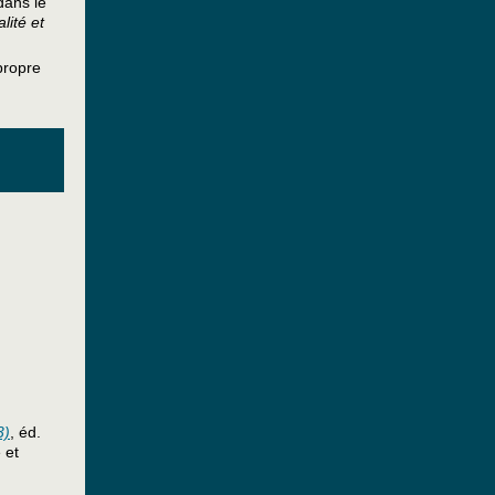
dans le
alité et
propre
3)
, éd.
 et