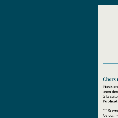
Chers 
Plusieur
unes des 
à la suit
Publicat
*** Si vo
les comm