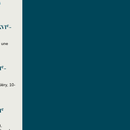
à
e
XVI
-
r une
e
I
-
léry, 10-
e
I
),