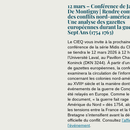
12 mars – Conférence de J
De Montigny | Rendre co
des conflits nord-américai
Une analyse des gazettes
européennes durant la gu
Sept Ans (1754 1763)
Le CIEQ vous invite à la prochain
conférence de la série Midis du C
se tiendra le 12 mars 2026 à 12 h
l’Université Laval, au Pavillon Cha
Koninck (DKN 3244). À partir d’u
de gazettes européennes, la conf
examinera la circulation de l’infor
concernant les colonies nord-amé
au XVIIIᵉ siècle et la manière dont
événements de la guerre de Conq
été relayés en Europe. Comme le 
le document, « la guerre fait rage
Amérique du Nord » dès 1754, al
les tensions entre la France et la
Bretagne s’intensifient avant la dé
officielle du conflit. Consultez
l’af
l’événement
.