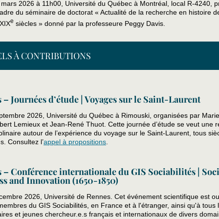
 mars 2026 à 11h00, Université du Québec à Montréal, local R-4240, 
adre du séminaire de doctorat « Actualité de la recherche en histoire de
e
XIX
siècles » donné par la professeure Peggy Davis.
ELS À CONTRIBUTIONS
 – Journées d’étude | Voyages sur le Saint-Laurent
ptembre 2026, Université du Québec à Rimouski, organisées par Mari
ubert Lemieux et Jean-René Thuot. Cette journée d’étude se veut une r
iplinaire autour de l’expérience du voyage sur le Saint-Laurent, tous siè
. Consultez l’
appel à propositions
.
 – Conférence internationale du GIS Sociabilités | Soci
ss and Innovation (1650-1850)
cembre 2026, Université de Rennes. Cet événement scientifique est ou
membres du GIS Sociabilités, en France et à l'étranger, ainsi qu'à tous 
aires et jeunes chercheur.e.s français et internationaux de divers doma