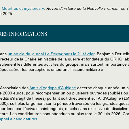
« Meurtres et mystères »
,
Revue d’histoire de la Nouvelle-France
, no. 7
e 2025.
RES INFORMATIONS
ans
un article du journal
Le Devoir
paru le 21 février
, Benjamin Deruell
irecteur de la Chaire en histoire de la guerre et fondateur du GRHG, a
eulement les différentes activités du groupe, mais surtout l’importance 
époussiérer les perceptions entourant l’histoire militaire ».
’Association des
Amis d’Agrippa d’Aubigné
décerne chaque année un pr
e 2000 euros, pour récompenser un ou plusieurs ouvrages (publiés ou
nédits s’il s’agit de thèses) portant soit directement sur A. d’Aubigné (15
630), soit plus largement sur la période traversée ou les grandes quest
bordées par l’écrivain saintongeais, et cela sans exclusive de disciplin
enre. Les candidatures sont attendues au plus tard le 30 juin 2026. Co
’appel à candidatures
.