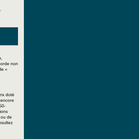
,
e,
borde non
de «
ix doté
 encore
50-
ions
e ou de
nsultez