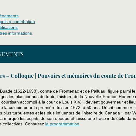
énements
pels à contribution
blications
tres informations
NEMENTS
rs – Colloque | Pouvoirs et mémoires du comte de Fro
 Buade (1622-1698), comte de Frontenac et de Palluau, figure parmi le
ges les plus connus de toute l’histoire de la Nouvelle-France. Homme 
 courtisan accompli à la cour de Louis XIV, il devient gouverneur et lie
e la colonie pour la première fois en 1672, à 50 ans. Décrit comme « l
es plus turbulentes et les plus influentes de l’histoire du Canada » par W
l a marqué les esprits de son époque et laissé une trace indélébile dans
 collectives. Consultez
la programmation
.