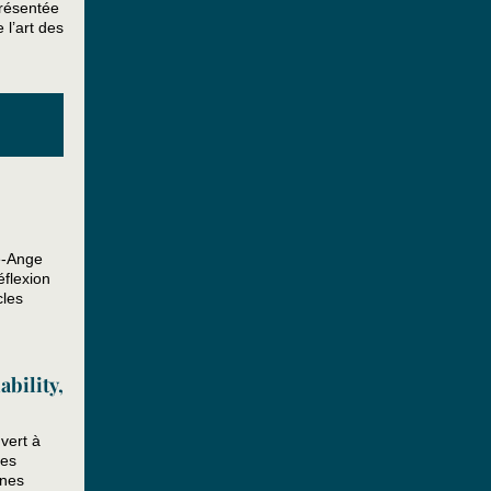
présentée
 l’art des
e-Ange
éflexion
cles
ability,
vert à
les
ines