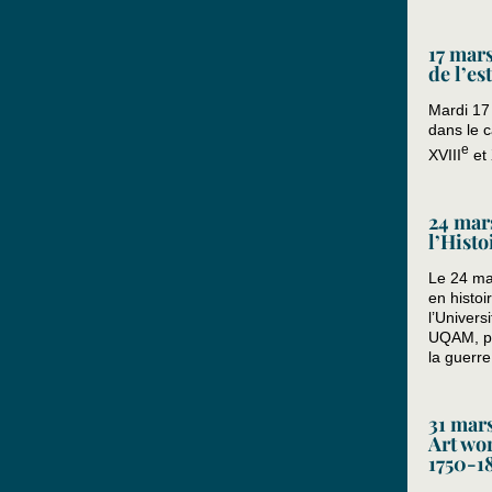
17 mars
de l’e
Mardi 17
dans le c
e
XVIII
et 
24 mar
l’Histo
Le 24 mar
en histoi
l’Univers
UQAM, par
la guerr
31 mar
Art wor
1750-1