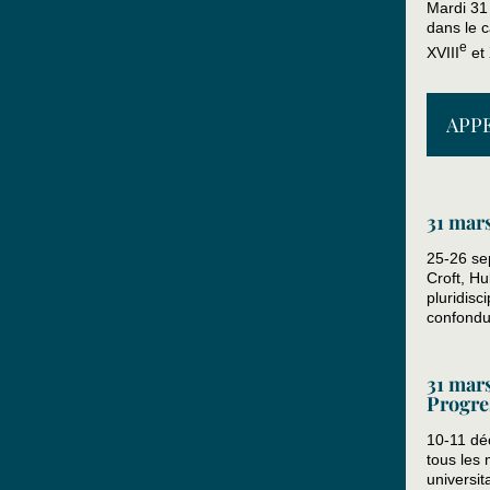
Mardi 31
dans le c
e
XVIII
et 
APP
31 mars
25-26 se
Croft, H
pluridisc
confondus
31 mars
Progre
10-11 dé
tous les 
universit