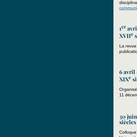
disciplin
communi
er
1
avri
e
XVII
s
La revue 
publicat
6 avril
e
XIX
si
Organisé 
11 décem
30 juin
siècles
Colloque