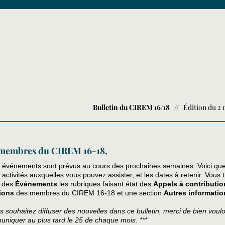
Bulletin du CIREM 16/18
// Édition du 2 
membres du CIREM 16-18,
s événements sont prévus au cours des prochaines semaines. Voici qu
activités auxquelles vous pouvez assister, et les dates à retenir. Vous 
e des
Événements
les rubriques faisant état des
Appels à contributio
ions
des membres du CIREM 16-18 et une section
Autres informatio
us souhaitez diffuser des nouvelles dans ce bulletin, merci de bien voul
uniquer au plus tard le 25 de chaque mois. ***