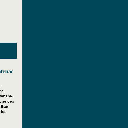
ntenac
s
de
utenant-
’une des
illiam
 les