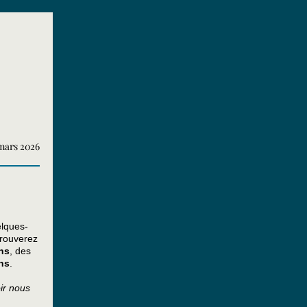
mars 2026
elques-
trouverez
ns
, des
ns
.
oir nous