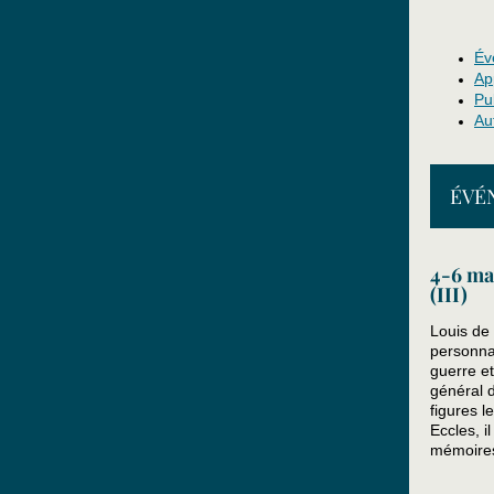
Év
Ap
Pu
Au
ÉVÉ
4-6 ma
(III)
Louis de
personna
guerre et
général d
figures l
Eccles, i
mémoires