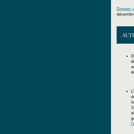
Dossier 
décembr
AUT
D
d
s
d
L
d
i
1
a
g
l