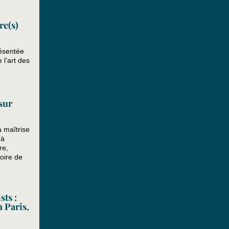
re(s)
résentée
 l’art des
sur
a maîtrise
 à
re,
toire de
ts :
n Paris,