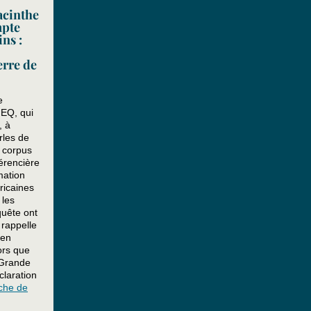
acinthe
mpte
ns :
erre de
e
IEQ, qui
, à
rles de
n corpus
érencière
mation
ricaines
 les
uête ont
rappelle
 en
ors que
 Grande
claration
fiche de