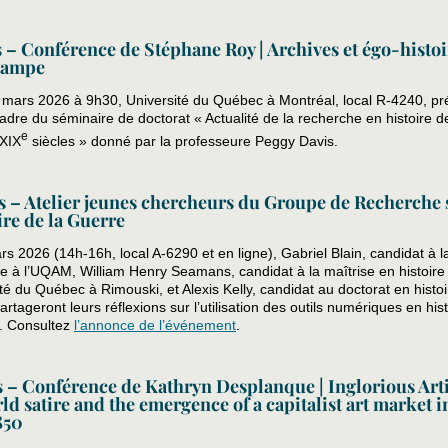
 – Conférence de Stéphane Roy | Archives et égo-histoi
stampe
 mars 2026 à 9h30, Université du Québec à Montréal, local R-4240, p
adre du séminaire de doctorat « Actualité de la recherche en histoire de
e
XIX
siècles » donné par la professeure Peggy Davis.
s – Atelier jeunes chercheurs du Groupe de Recherche 
ire de la Guerre
s 2026 (14h-16h, local A-6290 et en ligne), Gabriel Blain, candidat à l
re à l’UQAM, William Henry Seamans, candidat à la maîtrise en histoire
ité du Québec à Rimouski, et Alexis Kelly, candidat au doctorat en histoi
tageront leurs réflexions sur l’utilisation des outils numériques en his
e. Consultez
l’annonce de l’événement
.
s – Conférence de Kathryn Desplanque | Inglorious Artis
ld satire and the emergence of a capitalist art market i
850