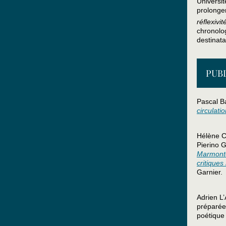
Universit
prolonge
réflexivi
chronolog
destinat
PUB
Pascal Ba
circulati
Hélène C
Pierino G
Marmonte
critiques
Garnier.
Adrien L
préparée
poétique