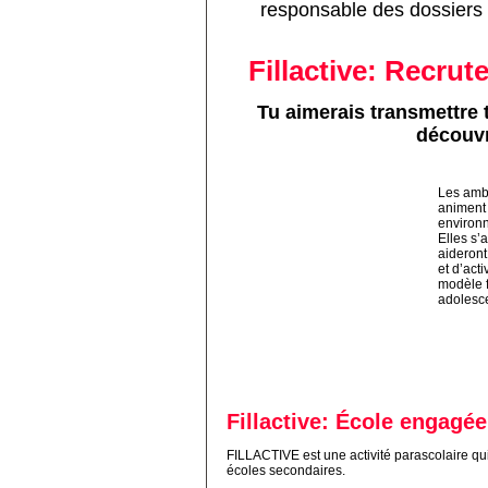
responsable des dossiers
Fillactive: Recru
Tu aimerais transmettre t
découvr
Les amba
animent 
environn
Elles s’
aideront
et d’act
modèle fé
adolesc
Fillactive: École engagée
FILLACTIVE est une activité parascolaire qui
écoles secondaires.