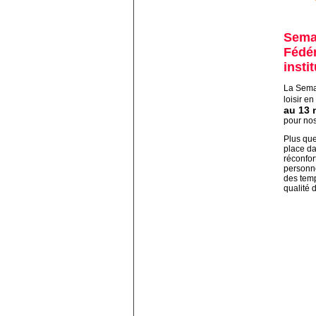
Semai
Fédér
insti
La Semai
loisir e
au 13 
pour nos
Plus que
place da
réconfor
personne
des temp
qualité 