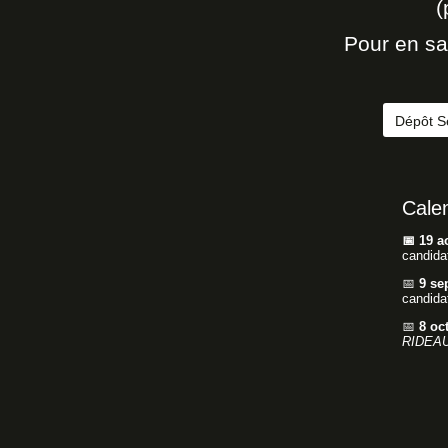
(
Pour en sa
Dépôt Sé
Cale
📅 19 a
candida
📅
9 se
candida
📅
8
oc
RIDEAU