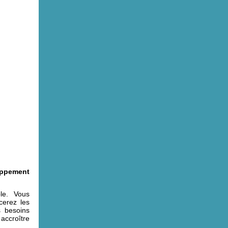
oppement
le. Vous
cerez les
s besoins
accroître