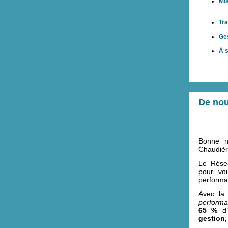
Mi
Tra
Ge
À s
De nou
Bonne no
Chaudièr
Le Résea
pour vou
performa
Avec la 
perform
65 %
d’
gestion,