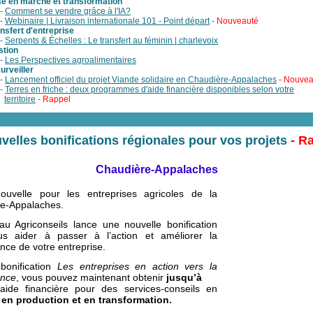
se en marché et transformation
-
Comment se vendre grâce à l'IA?
-
Webinaire | Livraison internationale 101 - Point départ
- Nouveauté
nsfert d'entreprise
-
Serpents & Échelles : Le transfert au féminin | charlevoix
stion
-
Les Perspectives agroalimentaires
urveiller
-
Lancement officiel du projet Viande solidaire en Chaudière-Appalaches
- Nouvea
-
Terres en friche : deux programmes d'aide financière disponibles selon votre
territoire
- Rappel
velles bonifications régionales pour vos projets
- R
Chaudière-Appalaches
uvelle pour les entreprises agricoles de la
e-Appalaches.
u Agriconseils lance une nouvelle bonification
s aider à passer à l’action et améliorer la
nce de votre entreprise.
bonification
Les entreprises en action vers la
ance
, vous pouvez maintenant obtenir
jusqu’à
aide financière pour des services-conseils en
 en production et en transformation.