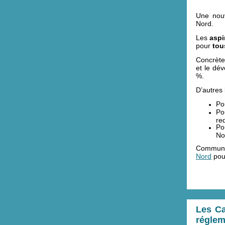
Une nouv
Nord.
Les
aspi
pour
tou
Concrète
et le dé
%.
D’autres 
Po
Po
re
Po
No
Commun
Nord
pour
Les Ca
réglem