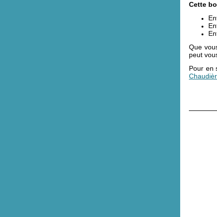
Cette bo
Ent
En
En
Que vous
peut vous
Pour en s
Chaudièr