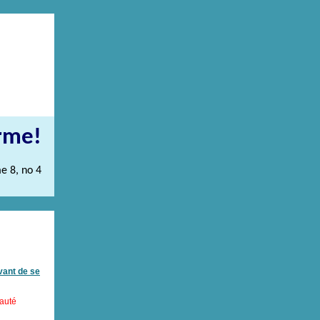
orme!
e 8, no 4
vant de se
auté