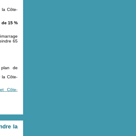
 la Côte-
n de 15 %
démarrage
eindre 65
 plan de
r la Côte-
 et Côte-
ndre la