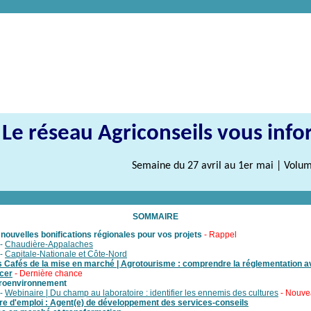
Le réseau Agriconseils vous inf
Semaine du 27 avril au 1er mai
| Volum
SOMMAIRE
nouvelles bonifications régionales pour vos projets
- Rappel
-
Chaudière-Appalaches
-
Capitale-Nationale et Côte-Nord
 Cafés de la mise en marché | Agrotourisme : comprendre la réglementation a
cer
- Dernière chance
roenvironnement
-
Webinaire | Du champ au laboratoire : identifier les ennemis des cultures
- Nouve
re d'emploi : Agent(e) de développement des services-conseils