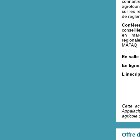
connaît
agrotouri
sur les 
de régle
Conféren
conseill
en marc
régional
MAPAQ
En salle
En ligne
L’inscrip
Cette ac
Appalach
agricole
Offre 