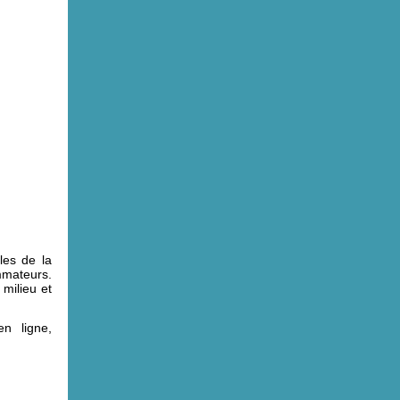
les de la
mmateurs.
milieu et
n ligne,