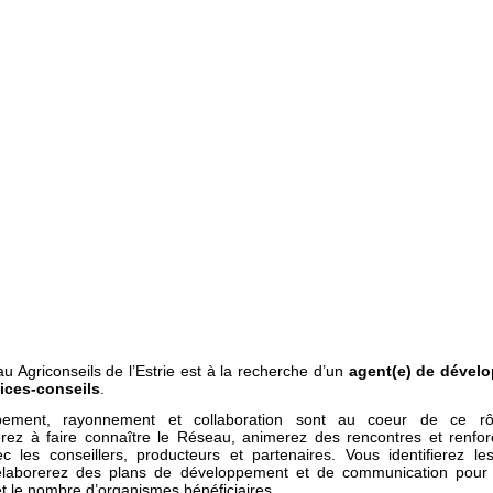
u Agriconseils de l’Estrie est à la recherche d’un
agent(e) de dével
ices-conseils
.
pement, rayonnement et collaboration sont au coeur de ce rô
erez à faire connaître le Réseau, animerez des rencontres et renfor
ec les conseillers, producteurs et partenaires. Vous identifierez le
élaborerez des plans de développement et de communication pour 
et le nombre d’organismes bénéficiaires.