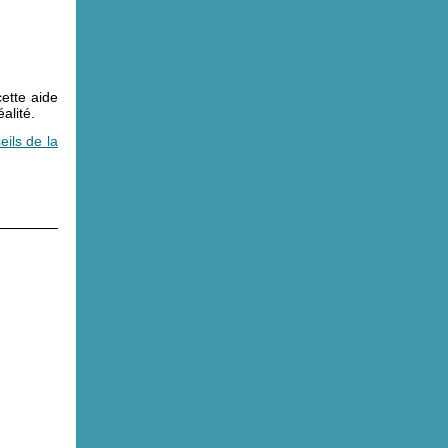
ette aide
alité.
ils de la