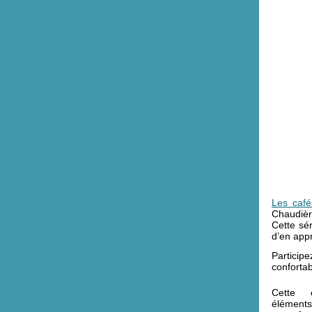
Les caf
Chaudièr
Cette sé
d’en appr
Partici
confortab
Cette 
éléments