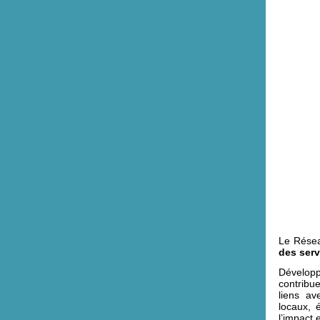
Le Résea
des serv
Dévelop
contribu
liens av
locaux, 
l’impact 