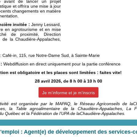
re avant de lancer un projet
stique et offrira une mise à jour
récents changements en matière
mentation.
cière invitée
:
Jenny Lessard,
ère en agrotourisme et en mise
hé de proximité, Direction
e de la Chaudière-Appalaches,
: Café-in, 115, rue Notre-Dame Sud, à Sainte-Marie
 :
Webdiffusion en direct uniquement pour la partie conférence
tion est obligatoire et les places sont limitées : faites vite!
28 avril 2026, de 8 h 00 à 10 h 00
Je m'informe et je m'inscris
tivité est organisée par le MAPAQ, le Réseau Agriconseils de laC
es, la Table agroalimentaire de la Chaudière-Appalaches, La F
 du Québec et la Fédération de l’UPA de laChaudière-Appalaches.
d'emploi : Agent(e) de développement des services-c