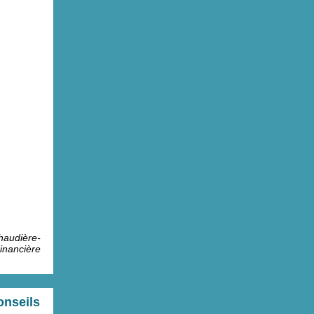
haudière-
inancière
onseils