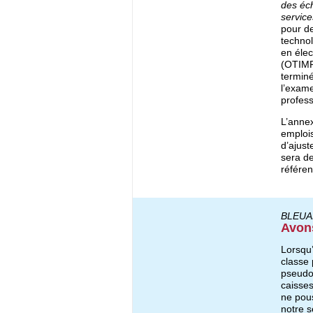
des éch
service
pour de
technol
en éle
(OTIMR
terminé
l’exame
profess
L’anne
emploi
d’ajust
sera de
référen
BLEUA
Avons
Lorsqu’
classe 
pseudo-
caisses
ne pou
notre s