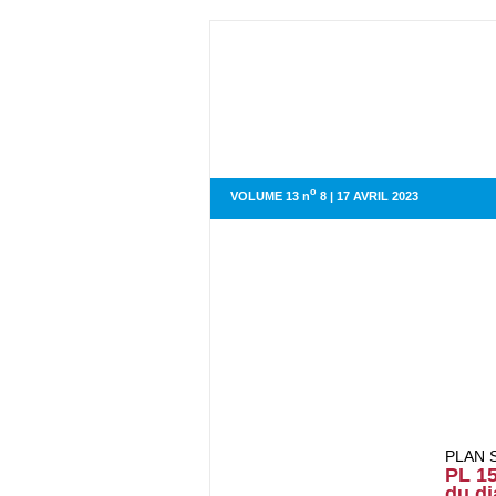
o
VOLUME 13 n
8 | 17 AVRIL 2023
PLAN 
PL 15
du di