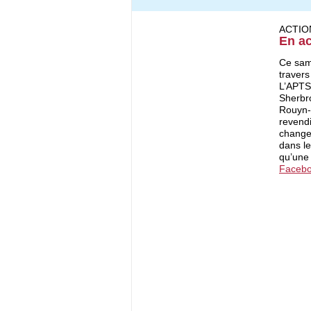
ACTIO
En ac
Ce same
travers
L’APTS 
Sherbro
Rouyn-N
revendi
change
dans le
qu’une 
Facebo