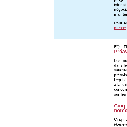
intensi
négocia
mainte
Pour en
presse
ÉQUIT
Préav
Les mem
dans le
salaria
préavi
l'équit
à la su
concer
sur les
Cinq 
nome
Cinq no
Nomencl