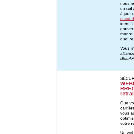
nous no
un œil 
à jour
second
identif
gouver
manœuv
quoi re
Vous n’
allianc
BleuA
SÉCUR
WEBI
RREGO
retra
Que vou
carrièr
vous a
optimis
votre r
Un webi