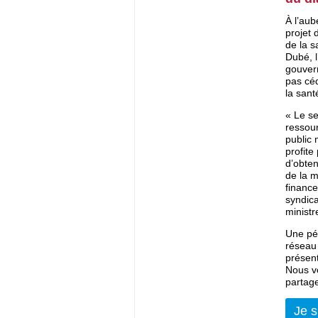
À l’aub
projet 
de la s
Dubé, 
gouvern
pas céd
la sant
« Le se
ressour
public 
profite
d’obten
de la m
finance
syndic
ministr
Une pét
réseau 
présent
Nous vo
partage
Je s