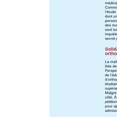
médica
Commiss
l’étude
dont un
person
des mod
sont to
inquièt
secret 
Solid
orth
La maît
liste 
Perspec
de l’éd
d’ortho
étudian
supérie
Malgré 
côté. À
pétitio
pour a
admiss