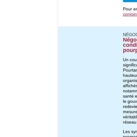
Pour en
conjoin
NÉGOC
Négoc
condi
pourp
Un cou
signifi
Pourtan
hauteur
organis
affiché
notamme
santé e
le gouv
redevie
mesures
vérita
réseau 
Les syn
progre