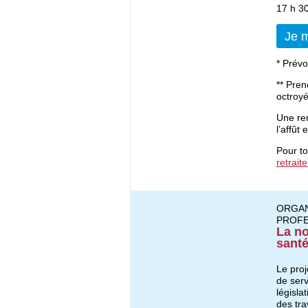
17 h 30
Je m
* Prévo
** Pren
octroyé
Une ren
l’affût
Pour to
retrai
ORGAN
PROFE
La no
santé
Le proj
de serv
législ
des tra