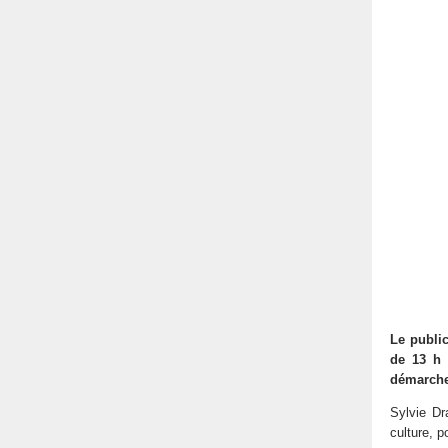
Le publi
de 13 h 
démarch
Sylvie Dr
culture, p