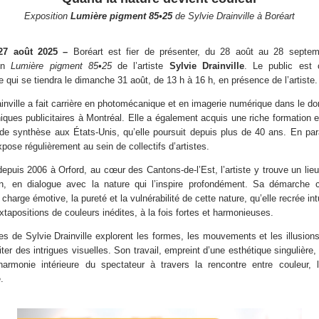
Exposition
Lumière pigment 85•25
de Sylvie Drainville à Boréart
 27 août 2025 –
Boréart est fier de présenter, du 28 août au 28 septe
ion
Lumière pigment 85•25
de l’artiste
Sylvie Drainville
. Le public est 
 qui se tiendra le dimanche 31 août, de 13 h à 16 h, en présence de l’artiste.
ainville a fait carrière en photomécanique et en imagerie numérique dans le d
hiques publicitaires à Montréal. Elle a également acquis une riche formation e
de synthèse aux États-Unis, qu’elle poursuit depuis plus de 40 ans. En paral
xpose régulièrement au sein de collectifs d’artistes.
depuis 2006 à Orford, au cœur des Cantons-de-l’Est, l’artiste y trouve un lie
on, en dialogue avec la nature qui l’inspire profondément. Sa démarche 
a charge émotive, la pureté et la vulnérabilité de cette nature, qu’elle recrée in
xtapositions de couleurs inédites, à la fois fortes et harmonieuses.
s de Sylvie Drainville explorent les formes, les mouvements et les illusions
ter des intrigues visuelles. Son travail, empreint d’une esthétique singulière
l’harmonie intérieure du spectateur à travers la rencontre entre couleur, 
.