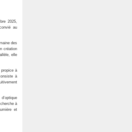
mbre 2025,
convié au
omaine des
n création
lèle, elle
u propice à
consiste à
tuitivement
 d’optique
, cherche à
lumière et