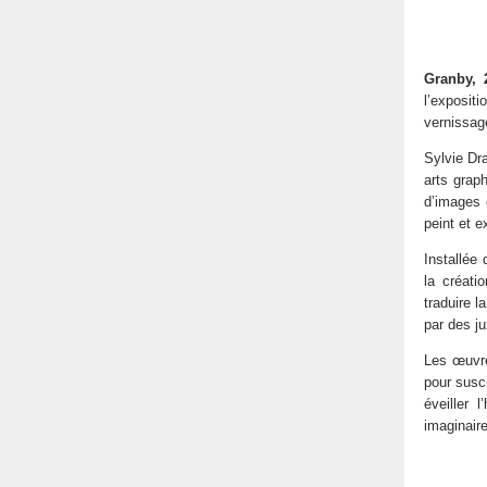
Granby,
l’exposit
vernissage
Sylvie Dr
arts grap
d’images 
peint et e
Installée 
la créati
traduire l
par des ju
Les œuvre
pour susci
éveiller 
imaginaire