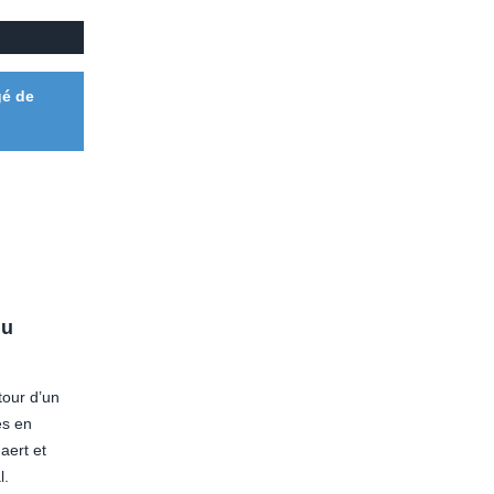
gé de
du
tour d’un
es en
aert et
l.