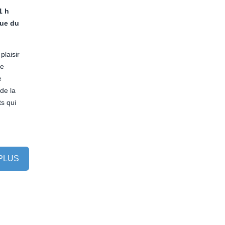
1 h
rue du
plaisir
ée
e
de la
ts qui
 PLUS