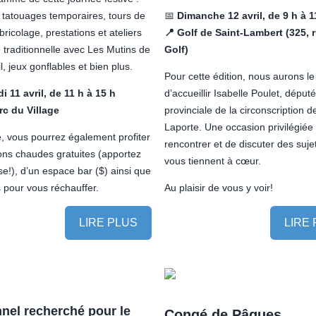
 tatouages temporaires, tours de
📅
Dimanche 12 avril, de 9 h à 1
bricolage, prestations et ateliers
📍 Golf de Saint-Lambert (325, 
 traditionnelle avec Les Mutins de
Golf)
, jeux gonflables et bien plus.
Pour cette édition, nous aurons le 
 11 avril, de 11 h à 15 h
d’accueillir Isabelle Poulet, déput
rc du Village
provinciale de la circonscription d
Laporte. Une occasion privilégiée 
e, vous pourrez également profiter
rencontrer et de discuter des suje
ons chaudes gratuites (apportez
vous tiennent à cœur.
se!), d’un espace bar ($) ainsi que
 pour vous réchauffer.
Au plaisir de vous y voir!
LIRE PLUS
LIRE
nel recherché pour le
Congé de Pâques