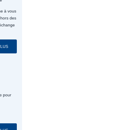
ue
se à vous
ehors des
’échange
PLUS
e pour