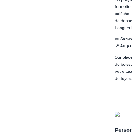
fermette,
calèche, 
de danse
Longueuil
📅
Samedi
📍 Au pa
Sur plac
de boiss
votre tas
de foyers
Person