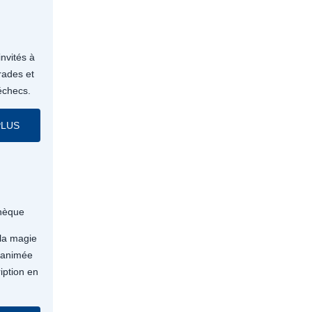
nvités à
rades et
échecs.
PLUS
thèque
 la magie
e animée
iption en