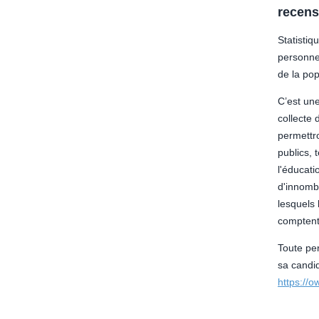
recen
Statisti
personne
de la pop
C’est une
collecte
permettro
publics, 
l'éducati
d'innomb
lesquels
comptent
Toute pe
sa candid
https://