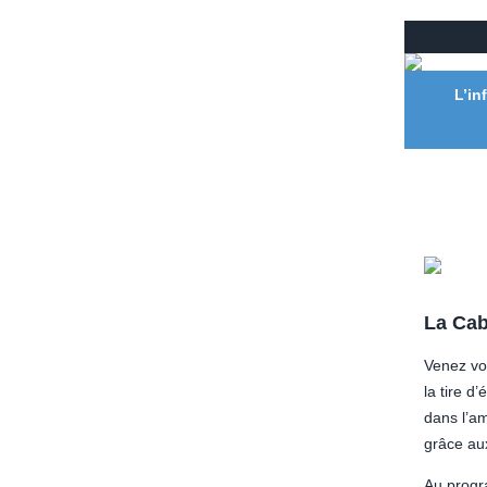
L’in
La Cab
Venez vo
la tire d
dans l’a
grâce aux
Au progr