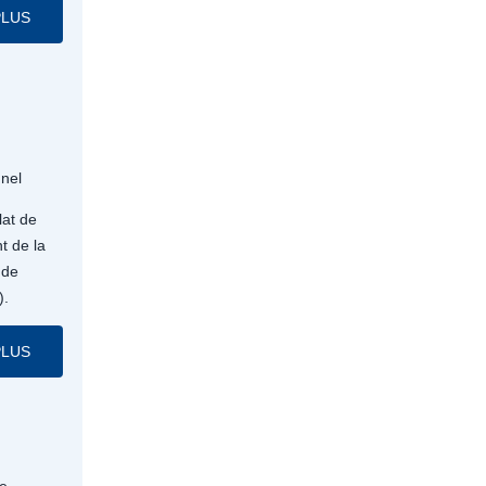
PLUS
nnel
lat de
t de la
 de
).
PLUS