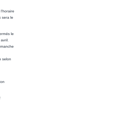
l'horaire
 sera le
ermés le
avril.
dimanche
e selon
lon
!