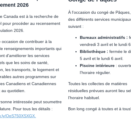
sement 2026
À l'occasion du congé de Pâques, 
que Canada est à la recherche de
des différents services municipaux
l pour procéder au recensement
suivant :
ulation 2026.
Bureaux administratifs :
f
 occasion de contribuer à la
vendredi 3 avril et le lundi 6 
 de renseignements importants qui
Bibliothèque :
fermée le 
nt d'améliorer les services
5 avril et le lundi 6 avril.
tels que les soins de santé,
Piscine intérieure
: ouvert
on, les transports, le logement et
l’horaire régulier.
rables autres programmes sur
 les Canadiens et Canadiennes
Toutes les collectes de matières
 au quotidien.
résiduelles prévues auront lieu se
l’horaire habituel.
rsonne intéressée peut soumettre
ature. Pour tous les détails :
Bon long congé à toutes et à tous
ow.ly/OqS750XSXGX.