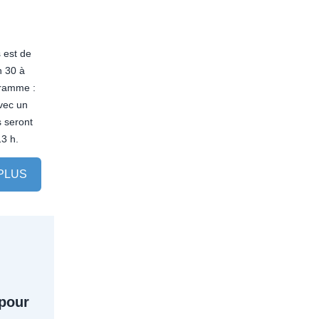
 est de
h 30 à
gramme :
avec un
s seront
3 h.
 PLUS
 pour