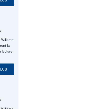
PLUS
e
x Willame
ont la
a lecture
.
PLUS
e
x Willame