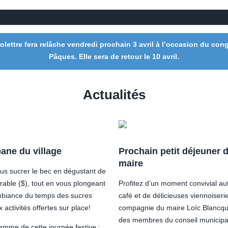
folettre fera relâche vendredi prochain 3 avril à l’occasion du con
Pâques. Elle sera de retour le 10 avril.
Actualités
ane du village
Prochain petit déjeuner 
maire
us sucrer le bec en dégustant de
’érable ($), tout en vous plongeant
Profitez d’un moment convivial au
mbiance du temps des sucres
café et de délicieuses viennoiseri
 activités offertes sur place!
compagnie du maire Loïc Blancqu
des membres du conseil municipa
amme de cette journée festive :