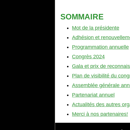
SOMMAIRE
Mot
de la présidente
Adhésion et renouvellem
Programmation annuelle
Congrès 2024
Gala et prix de reconnai
Plan de visibilité du cong
Assemblée générale ann
Partenariat annuel
Actualités des autres org
Merci à nos partenaires!