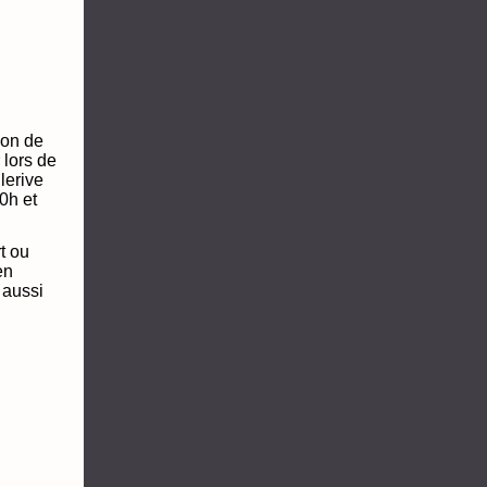
ion de
 lors de
lerive
0h et
t ou
en
 aussi