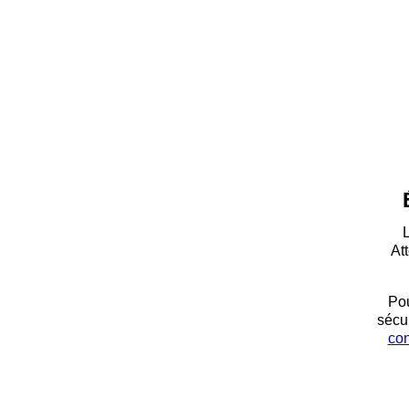
L
At
Pou
sécur
co