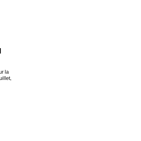
d
r la
illet,