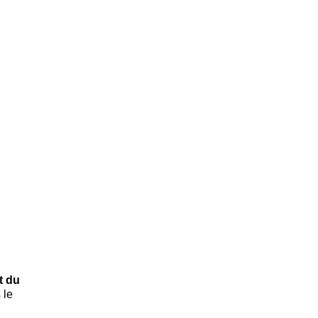
t du
 le