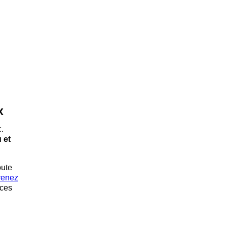
x
c.
 et
oute
renez
ices