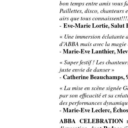
bon temps entre amis vous fai
Paillettes, disco, chanteurs 
airs que tous connaissent!!
Eve-Marie Lortie, Salut
-
«
Une immersion éclatante da
d’ABBA mais avec la magie d
Marie-Eve Lanthier, Meve
-
«
Super festif ! Les chanteu
juste envie de danser
»
Catherine Beauchamps, 
-
«
La mise en scène signée 
par son efficacité et sa créa
des performances dynamiqu
Marie-Eve Leclerc, Échos
-
ABBA CELEBRATION
m