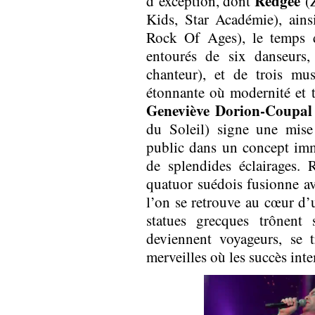
Redgee
d’exception, dont
(
Kids, Star Académie), ain
Rock Of Ages), le temps d
entourés de six danseurs
chanteur), et de trois mu
étonnante où modernité et t
Geneviève Dorion-Coupal
du Soleil) signe une mis
public dans un concept imm
de splendides éclairages.
quatuor suédois fusionne av
l’on se retrouve au cœur d’u
statues grecques trônent 
deviennent voyageurs, se t
merveilles où les succès int