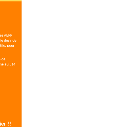
des AEPP
 le désir de
tile, pour
e de
one au 514-
er !!