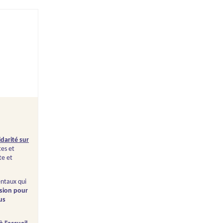
darité sur
tes et
te et
entaux qui
ision pour
us