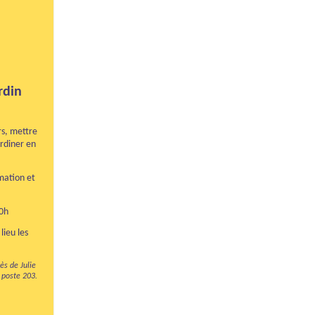
rdin
rs, mettre
ardiner en
rmation et
10h
lieu les
ès de Julie
 poste 203.