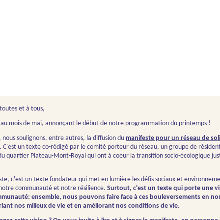
toutes et à tous,
i au mois de mai, annonçant le début de notre programmation du printemps !
, nous soulignons, entre autres, la diffusion du
manifeste pour un réseau de soli
.
C'est un texte co-rédigé par le comité porteur du réseau, un groupe de résiden
du quartier Plateau-Mont-Royal qui ont à coeur la transition socio-écologique jus
te, c'est un texte fondateur qui met en lumière les défis sociaux et environnem
 notre communauté et notre résilience.
Surtout, c'est un texte qui porte une v
munauté: ensemble, nous pouvons faire face à ces bouleversements en no
iant nos milieux de vie et en améliorant nos conditions de vie.