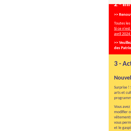
2 - I
>> Renouv
Toutes les
Si ce n'es
avril 2024
>> Veuille
des Patrio
3 - Ac
Nouvel
Surprise !
arts et cu
programm
Vous avez 
modifier o
vêtements 
vous perm
et le gasp