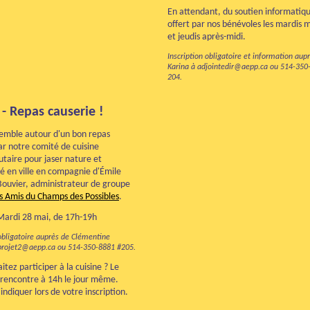
En attendant, du soutien informatiqu
offert par nos bénévoles les mardis 
et jeudis après-midi.
Inscription obligatoire et information aup
Karina à adjointedir@aepp.ca ou 514-350
204.
 - Repas causerie !
semble autour d'un bon repas
r notre comité de cuisine
aire pour jaser nature et
té en ville en compagnie d'Émile
Bouvier, administrateur de groupe
s Amis du Champs des Possibles
.
Mardi 28 mai, de 17h-19h
 obligatoire auprès de Clémentine
projet2@aepp.ca ou 514-350-8881 #205
.
itez participer à la cuisine ? Le
 rencontre à 14h le jour même.
'indiquer lors de votre inscription.