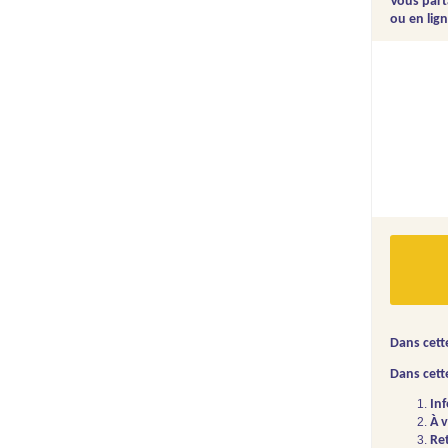
Vous parta
ou en lign
Dans cette
In
Dans cette
À 
In
Ret
À 
Ret