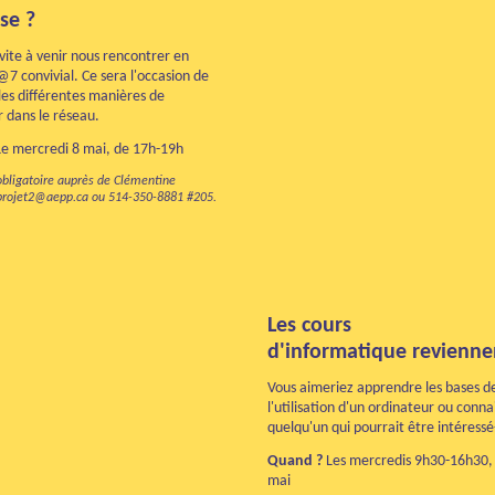
se ?
vite à venir nous rencontrer en
7 convivial. Ce sera l'occasion de
les différentes manières de
r dans le réseau.
e mercredi 8 mai, de 17h-19h
 obligatoire auprès de Clémentine
projet2@aepp.ca ou 514-350-8881 #205
.
Les cours
d'informatique revienne
Vous aimeriez apprendre les bases d
l'utilisation d'un ordinateur ou conna
quelqu'un qui pourrait être intéressé
Quand ?
Les mercredis 9h30-16h30, 
mai