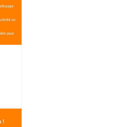
nettoyage
ctivité un
pâte pour
n !