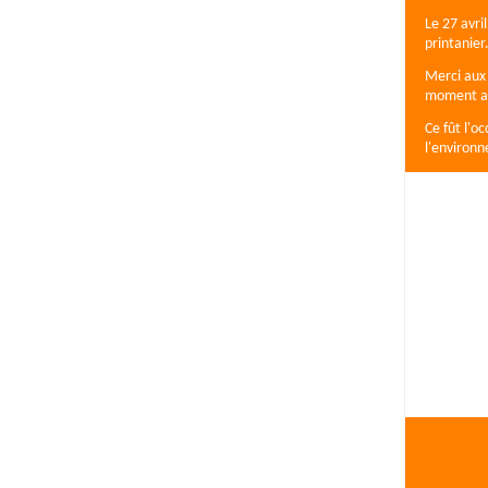
Le 27 avri
printanier
Merci aux 
moment agr
Ce fût l'o
l'environn