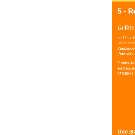
5 - R
La fêt
Le 17 avri
un lieu con
s'implique
s'entraide
Si vous so
soutien, n
350-8881.
Une gr