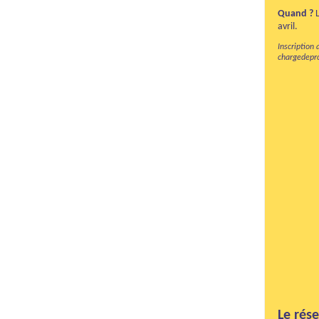
Quand ?
L
avril.
Inscription 
chargedepr
Le rés