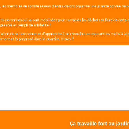
l, les membres du comité réseau d'entraide ont organisé une grande corvée de 
.
32 personnes qui se sont mobilisées pour ramasser les déchets et faire de cette a
éable et rempli de solidarité !
ccasion de se rencontrer et d'apprendre à se connaître en mettant les mains à la 
ement et la propreté dans le quartier. Bravo !!
Ça travaille fort au jardi