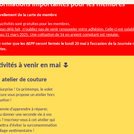
nformations importantes pour les membres
ellement de la carte de membre
 activités sont gratuites pour les membres.
t pas déjà fait, n'oubliez pas de venir renouveler votre adhésion. Celle-ci est valab
 au 31 mars 2025. Une cotisation de 5$ en argent comptant est requise.
z noter que les AEPP seront fermés le lundi 20 mai à l'occasion de la Journée 
tes.
tivités à venir en mai 🌷
 atelier de couture
 Surprise !
Ce printemps, le volet
lture vous propose un atelier hors
ation !
envie d’apprendre à réparer,
u donner une seconde vie à vos
? Inscrivez-vous à cet atelier qui
ettra d'éviter la surconsommation
illage vestimentaire !