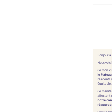
Bonjour à 
Nous voic
Ce mois-ci
le Plateau
résidents 
équitable.
Ce manifes
affectent
notre com
réappropr