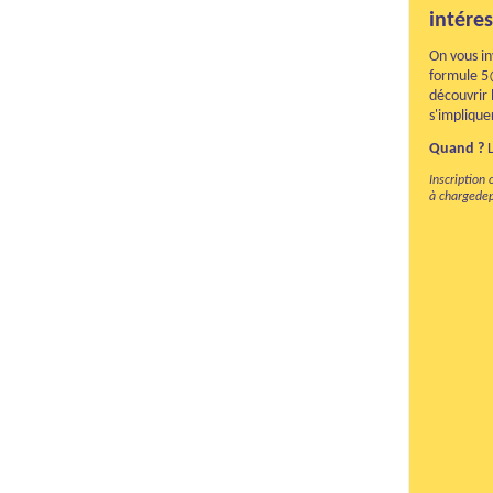
intéres
On vous in
formule 5@
découvrir 
s'implique
Quand ?
L
Inscription
à chargede