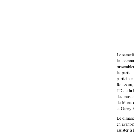
Le samedi 
le commu
rassembler
la partie
participan
Rousseau,
TD de la 
des music
de Mona d
et Gabry E
Le dimanch
en avant-m
assister 