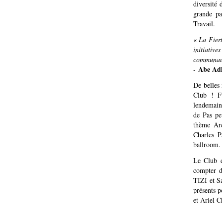
diversité
grande pa
Travail.
«
La Fier
initiativ
communauté
- Abe Ad
De belles
Club ! F
lendemain
de Pas pe
thème Arc
Charles P
ballroom. 
Le Club d
compter d
TIZI et S
présents p
et Ariel C