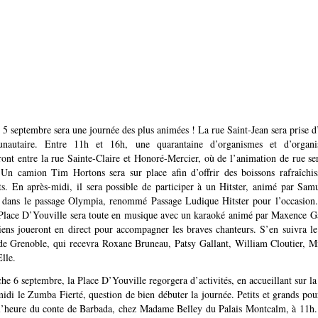
5 septembre sera une journée des plus animées ! La rue Saint-Jean sera prise d
nautaire. Entre 11h et 16h, une quarantaine d’organismes et d’organis
ont entre la rue Sainte-Claire et Honoré-Mercier, où de l’animation de rue se
. Un camion Tim Hortons sera sur place afin d’offrir des boissons rafraîchis
ts. En après-midi, il sera possible de participer à un Hitster, animé par Sam
 dans le passage Olympia, renommé Passage Ludique Hitster pour l’occasion
Place D’Youville sera toute en musique avec un karaoké animé par Maxence G
iens joueront en direct pour accompagner les braves chanteurs. S’en suivra le
e Grenoble, qui recevra Roxane Bruneau, Patsy Gallant, William Cloutier, M
lle.
e 6 septembre, la Place D’Youville regorgera d’activités, en accueillant sur 
idi le Zumba Fierté, question de bien débuter la journée. Petits et grands pou
à l’heure du conte de Barbada, chez Madame Belley du Palais Montcalm, à 11