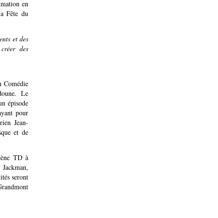
mmation en
la Fête du
nts et des
 créer des
an Comédie
doune. Le
un épisode
ayant pour
rien Jean-
sque et de
Scène TD à
n Jackman,
tés seront
e Grandmont