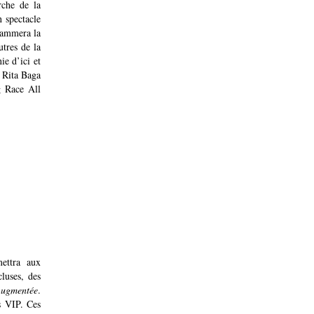
rche de la
 spectacle
lammera la
tres de la
ie d’ici et
t Rita Baga
g Race All
ettra aux
luses, des
Augmentée
.
s VIP. Ces