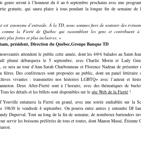
 de genre seront à l’honneur du 4 au 6 septembre prochains avec une progra
rtie gratuite, qui saura plaire à tous pendant la longue fin de semaine de 
té est synonyme d’entraide. À la TD, nous sommes fiers de soutenir des événeme
es comme la Fierté de Québec qui rassemblent les gens et contribuent à
s plus fortes et plus inclusives
. »
ham, président, Direction du Québec,Groupe Banque TD
 nouveautés attendent le public cette année, dont les 4@6 balados au Saint-Je
ull plumé débarquera le 5 septembre, avec Charlie Morin et Lady Gui
, ce sera au tour d’Ann-Sarah Charbonneau et Florence Nadeau de présenter 
u fières. Des conférences sont proposées au public, dont un panel littéraire 
hives vivantes : transmettre nos histoires LGBTQ+ avec l’auteur et histo
anneton. Deux After-Fierté sont à l’horaire, avec des thématiques de burle
Tous les détails et les billets sont disponibles sur le
site Web de la Fierté
!
’Youville entamera la Fierté en grand, avec une soirée endiablée sur la 
e 19h30 le vendredi 4 septembre. On pourra entre autres y entendre DJ Ia
andy Duperval. Tout au long de la fin de semaine, de nombreux bartenders invi
our servir les boissons préférées de tous et toutes, dont Manon Massé, Étienn
harest.