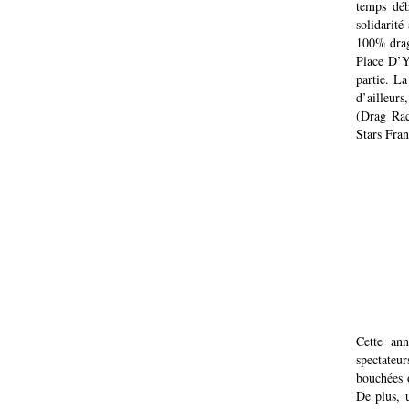
temps déb
solidarit
100% dra
Place D’Y
partie. La
d’ailleurs
(Drag Rac
Stars Fra
Cette an
spectateu
bouchées o
De plus, 