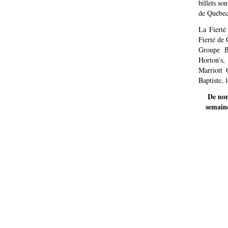
billets so
de Québec
La Fierté
Fierté de 
Groupe B
Horton’s
Marriott 
Baptiste, 
De nom
semain