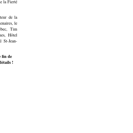
e la Fierté
teur de la
enaires, le
ébec, Tim
es, Hôtel
l St-Jean-
 fin de
étails !