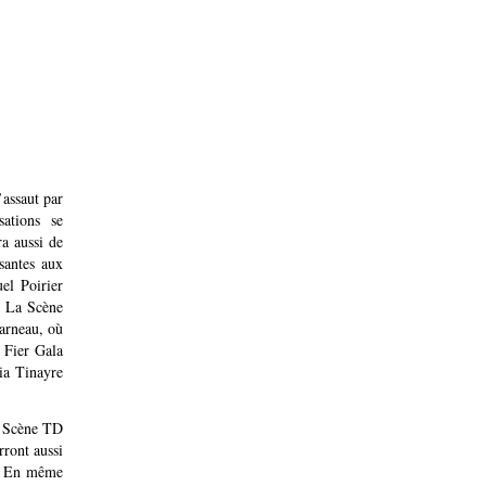
’assaut par
ations se
ra aussi de
santes aux
uel Poirier
. La Scène
arneau, où
 Fier Gala
ia Tinayre
la Scène TD
rront aussi
h. En même