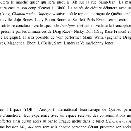
utera le marché queer qui sera jusqu’à 16h sur la rue Saint-Jean. La ma
é aura ensuite son coup d’envoi à 13h00. La soirée de clôture débutera avec un
g king,
Glamoustache
.
Supernova
suivra, où le top de la drague de Québec enf
ouville. Jojo Bones, Lady Boom Boom et Scarlett Paris Evans seront entre au
 soirée se conclura avec le spectacle
Iconique
, mettant en vedette la francophon
, présenté par les animatrices de Drag Race - Nicky Doll (Drag Race France) e
e Belgique). Il sera possible de voir performer Mami Watta (gagnante Dra
nce), Magnetica, Eboni La’Belle, Sami Landri et Velma/Johnny Jones.
née, l’Espace YQB - Aéroport international Jean-Lesage de Québec perm
rs d’améliorer leur expérience avec un espace réservé, des consommations inc
ffertes ainsi qu’un accès au bar le Drague inclus dans le billet
L’Expérience 
une boisson
Monster
sera remise à chaque personne s’étant procurée son accè