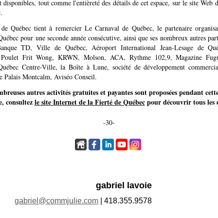
nt disponibles, tout comme l'entièreté des détails de cet espace, sur le site Web d
.
 de Québec tient à remercier Le Carnaval de Québec, le partenaire organisa
Québec pour une seconde année consécutive, ainsi que ses nombreux autres part
anque TD, Ville de Québec, Aéroport International Jean-Lesage de Qu
, Poulet Frit Wong, KRWN, Molson, ACA, Rythme 102,9, Magazine Fugu
Québec Centre-Ville, la Boîte à Lune, société de développement commercia
le Palais Montcalm, Aviséo Conseil.
breuses autres activités gratuites et payantes sont proposées pendant cette
e, consultez
le site Internet de la Fierté de Québec
pour découvrir tous les d
-30-
gabriel lavoie
gabriel@commjulie.com
| 418.355.9578