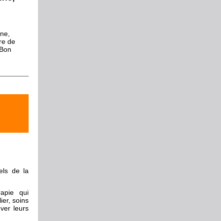
ine,
re de
 Bon
els de la
apie qui
ier, soins
ver leurs