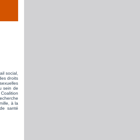
il social,
des droits
sexuelles
u sein de
 Coalition
recherche
ille, à la
 de santé