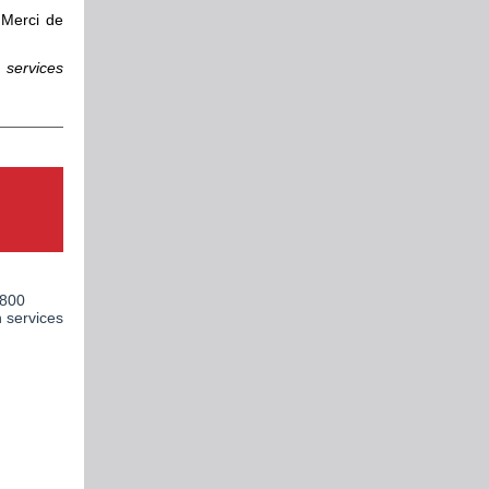
 Merci de
services
2800
 services