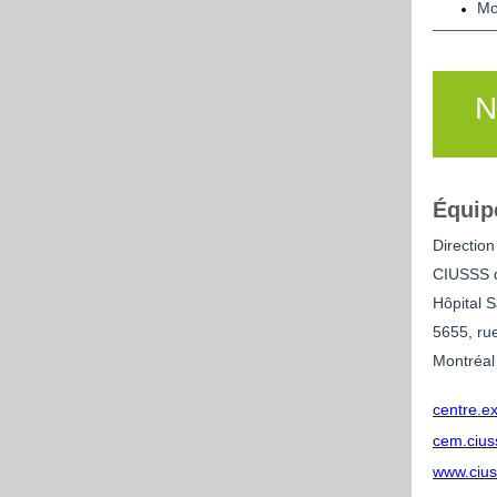
Mo
N
Équip
Direction
CIUSSS de
Hôpital S
5655, ru
Montréal
centre.ex
cem.cius
www.cius