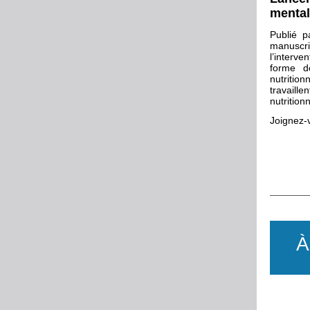
menta
Publié p
manuscri
l’interve
forme d
nutrition
travaill
nutrition
Joignez-v
À