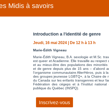
es Midis à savoirs
Introduction a l'identité de genre
Jeudi, 16 mai 2024 | De 12 h à 13 h
Marie-Édith Vigneau
Marie-Édith Vigneau, B.A. sexologie et M.Sc. trava
est queer et Acadienne. Elle travaille au respect 
et au mieux-être des populations des minorités 
et de genre depuis plus de 15 ans – d’abord a
l’organisme communautaire AlterHéros, puis à la
des groupes jeunesse LGBTQ+, à la Chaire de 
du Canada sur les enfants transgenres et leur fam
Fédération des cégeps et à l'Institut national
publique du Québec (INSPQ).
Inscrivez-vous