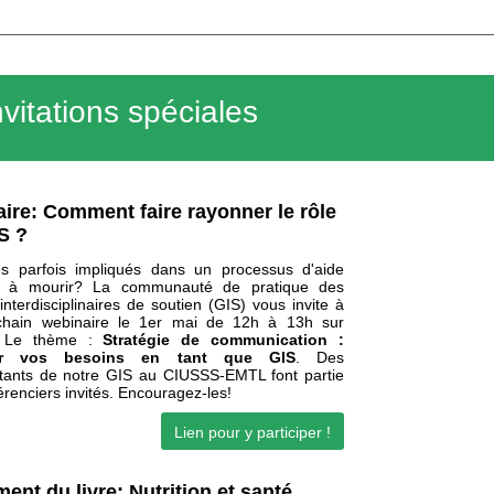
nvitations spéciales
ire: Comment faire rayonner le rôle
S ?
s parfois impliqués dans un processus d'aide
e à mourir? La communauté de pratique des
nterdisciplinaires de soutien (GIS) vous invite à
ochain webinaire le 1er mai de 12h à 13h sur
 Le thème :
Stratégie de communication :
fier vos besoins en tant que GIS
. Des
tants de notre GIS au CIUSSS-EMTL font partie
érenciers invités. Encouragez-les!
Lien pour y participer !
ent du livre: Nutrition et santé