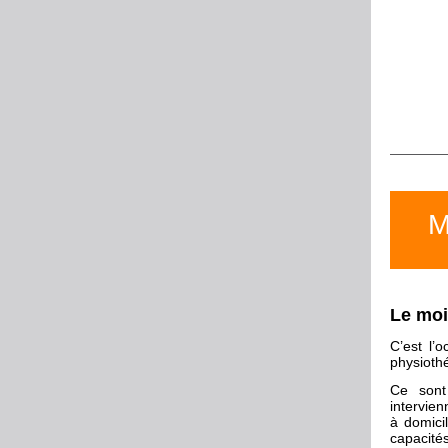
M
Le
moi
C’est l’
physiothé
Ce sont
intervien
à domici
capacités