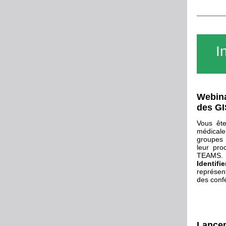
I
Webina
des GI
Vous ête
médical
groupes i
leur pr
TEAMS.
Identi
représen
des conf
Lancem