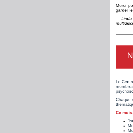
Merci po
garder l
- Linda
multidisc
N
Le Centr
membres 
psychoso
Chaque mo
thématiq
Ce mois-
Jo
Mo
Mo