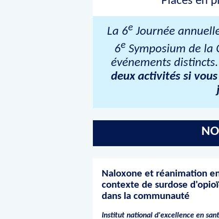
Places en p
e
La 6
Journée annuelle 
e
6
Symposium de la C
événements distincts.
deux activités si vou
NO
Naloxone et réanimation e
contexte de surdose d'opio
dans la communauté
Institut national d'excellence en san