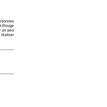
ersonnes
nt-Rouge
er un peu
 réaliser