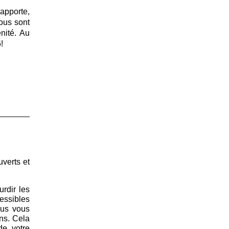
apporte,
ous sont
nité. Au
!
uverts et
rdir les
essibles
ous vous
ons. Cela
de votre