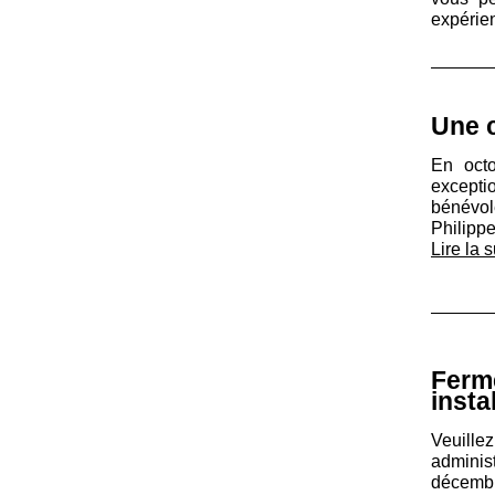
expérie
Une 
En octo
excepti
bénévol
Philipp
Lire la s
Ferm
insta
Veuille
adminis
décemb