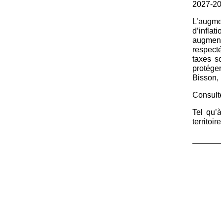
2027-20
L’augme
d’inflat
augment
respec
taxes s
protége
Bisson, 
Consult
Tel qu’à
territoir