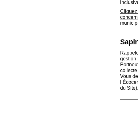
inclusi
Cliquez 
concer
municip
Sapi
Rappelo
gestion
Portneu
collect
Vous de
l’Écoce
du Site)