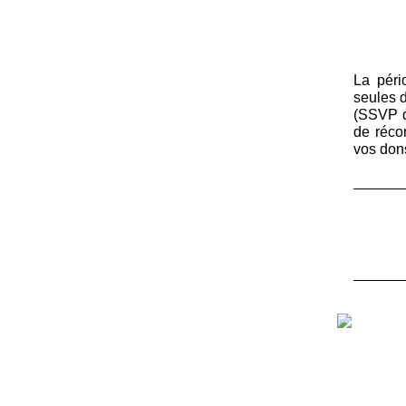
La péri
seules 
(SSVP de
de récon
vos don