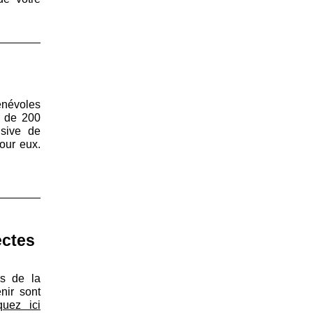
énévoles
s de 200
usive de
our eux.
ectes
es de la
ir sont
quez ici