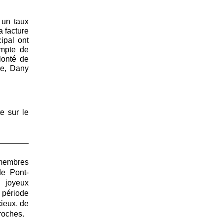
 un taux
a facture
ipal ont
mpte de
lonté de
re, Dany
te sur le
 membres
de Pont-
 joyeux
 période
ieux, de
roches.