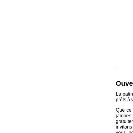
Ouver
La patin
prêts à 
Que ce 
jambes 
gratuit
invitons
vous pe