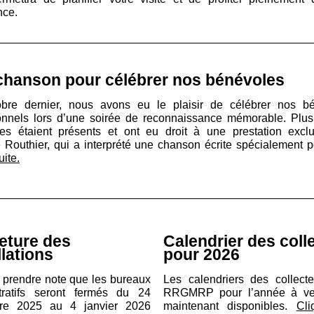
nce.
chanson pour célébrer nos bénévoles
bre dernier, nous avons eu le plaisir de célébrer nos b
onnels lors d’une soirée de reconnaissance mémorable. Plu
es étaient présents et ont eu droit à une prestation excl
e Routhier, qui a interprété une chanson écrite spécialement p
uite.
eture des
Calendrier des coll
llations
pour 2026
z prendre note que les bureaux
Les calendriers des collect
tratifs seront fermés du 24
RRGMRP pour l’année à ven
re 2025 au 4 janvier 2026
maintenant disponibles.
Cli