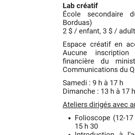
Lab créatif
École secondaire d
Borduas)
2 $ / enfant, 3 $ / adul
Espace créatif en acc
Aucune inscription 
financière du mini
Communications du 
Samedi : 9 h à 17 h
Dimanche : 13 h à 17 
Ateliers dirigés avec a
Folioscope (12-17
15 h 30
Introduction à l’