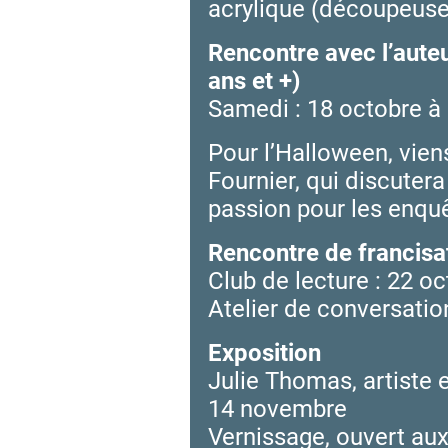
acrylique (découpeuse
Rencontre avec l’aute
ans et +)
Samedi : 18 octobre à 
Pour l’Halloween, vien
Fournier, qui discuter
passion pour les enquêt
Rencontre de francisa
Club de lecture : 22 o
Atelier de conversatio
Exposition
Julie Thomas, artiste 
14 novembre
Vernissage, ouvert aux