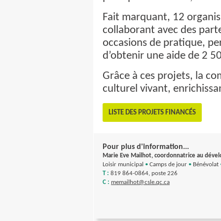
Fait marquant, 12 organis
collaborant avec des parte
occasions de pratique, pe
d’obtenir une aide de 2 5
Grâce à ces projets, la co
culturel vivant, enrichissa
LISTE DES PROJETS FINANCÉS
Pour plus d'information...
Marie Eve Mailhot, coordonnatrice au déve
Loisir municipal
•
Camps de jour
•
Bénévolat
T :
819 864-0864, poste 226
C :
memailhot@csle.qc.ca