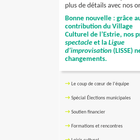
plus de détails avec nos 
Bonne nouvelle : grâce au
contribution du Village
Culturel de l’Estrie, no
spectacle
et la
Ligue
d’improvisation
(LISSE) n
changements.
→
Le
coup
de c
œ
u
r de l'équipe
→
Spécial Élections municipales
→
S
outien financier
→
F
ormations et rencontres