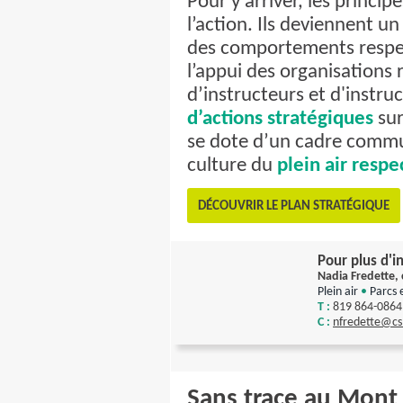
Pour y arriver, les princi
l’action. Ils deviennent u
des comportements respec
l’appui des organisations
d’instructeurs et d'instruc
d’actions stratégiques
sur
se dote d’un cadre comm
culture du
plein air resp
DÉCOUVRIR LE PLAN STRATÉGIQUE
Pour plus d'i
Nadia Fredette,
Plein air
•
Parcs 
T :
819 864-0864
C :
nfredette
@csl
Sans trace au Mont