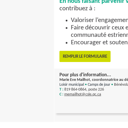
En nous faisant parvenir 
contribuez à :
Valoriser l’engagemen
Faire découvrir ceux e
communauté estrien
Encourager et soute
REMPLIR LE FORMULAIRE
Pour plus d'information...
Marie Eve Mailhot, coordonnatrice au d
Loisir municipal
•
Camps de jour
•
Bénévol
T :
819 864-0864, poste 226
C :
memailhot@csle.qc.ca