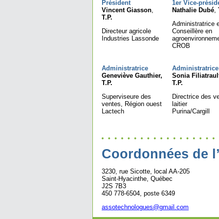
Président
1er Vice-présid
Vincent Giasson
,
Nathalie Dubé
,
T.P.
Administratrice 
Directeur agricole
Conseillère en
Industries Lassonde
agroenvironnem
CROB
Administratrice
Administratrice
Geneviève Gauthier,
Sonia Filiatraul
T.P.
T.P.
Superviseure des
Directrice des v
ventes, Région ouest
laitier
Lactech
Purina/Cargill
Coordonnées de l
3230, rue Sicotte, local AA-205
Saint-Hyacinthe, Québec
J2S 7B3
450 778-6504, poste 6349
assotechnologues@gmail.com