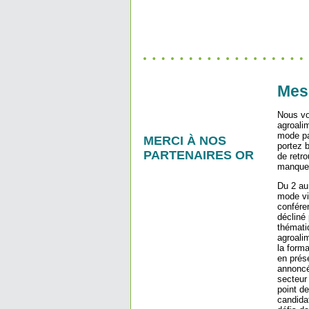
Mes
Nous vo
agroali
mode pa
MERCI À NOS
portez 
PARTENAIRES OR
de retro
manque 
Du 2 au 
mode vi
confére
décliné 
thémati
agroali
la forma
en prés
annoncé
secteur
point de
candidat