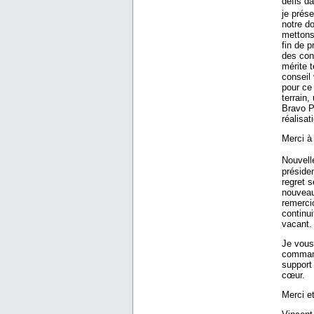
défis da
je prése
notre d
mettons
fin de p
des con
mérite t
conseil
pour ce
terrain
Bravo P
réalisat
Merci à
Nouvell
présiden
regret s
nouveau
remerci
continui
vacant.
Je vous 
command
support
cœur.
Merci e