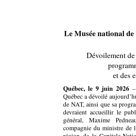
Le Musée national de l
Dévoilement de 
programm
et des 
Québec, le 9 juin 2026
– 
Québec a dévoilé aujourd’hu
de NAT, ainsi que sa progra
devraient accueillir le pu
général, Maxime Pednea
compagnie du ministre de l
région de la Capitale-Nati